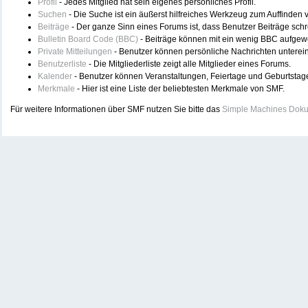
Profil
- Jedes Mitglied hat sein eigenes persönliches Profil.
Suchen
- Die Suche ist ein äußerst hilfreiches Werkzeug zum Auffinden
Beiträge
- Der ganze Sinn eines Forums ist, dass Benutzer Beiträge sch
Bulletin Board Code (BBC)
- Beiträge können mit ein wenig BBC aufgew
Private Mitteilungen
- Benutzer können persönliche Nachrichten unterei
Benutzerliste
- Die Mitgliederliste zeigt alle Mitglieder eines Forums.
Kalender
- Benutzer können Veranstaltungen, Feiertage und Geburtstag
Merkmale
- Hier ist eine Liste der beliebtesten Merkmale von SMF.
Für weitere Informationen über SMF nutzen Sie bitte das
Simple Machines Doku