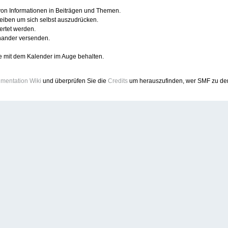
 von Informationen in Beiträgen und Themen.
reiben um sich selbst auszudrücken.
ertet werden.
nander versenden.
e mit dem Kalender im Auge behalten.
mentation Wiki
und überprüfen Sie die
Credits
um herauszufinden, wer SMF zu dem