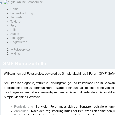
Home
Fotoentwicklung
Tutorials
Texturen
Forum
Hilfe
Suche
Einloggen
Registrieren
»
Fotoservice
»
Hilfe
SMF Benutzerhilfe
Willkommen bei Fotoservice, powered by Simple Machines® Forum (SMF) Soft
SMF ist eine elegante, effiziente, leistungsfähige und kostenlose Forum Softwa
geordneten Form zu kommunizieren. Darüber hinaus hat sie eine Reihe von lei
das Fragezeichen neben dem entsprechenden Abschnitt, oder durch Auswahl eine
Simple Machines Website.
Registrierung
- Bei vielen Foren muss sich der Benutzer registrieren um v
Anmelden
- Nach der Registrierung muss der Benutzer sich anmelden, u