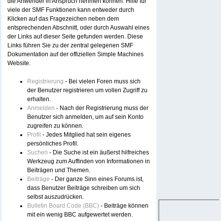
die Anwender in Anspruch nehmen können. Hilfe für
viele der SMF Funktionen kann entweder durch
Klicken auf das Fragezeichen neben dem
entsprechenden Abschnitt, oder durch Auswahl eines
der Links auf dieser Seite gefunden werden. Diese
Links führen Sie zu der zentral gelegenen SMF
Dokumentation auf der offiziellen Simple Machines
Website.
Registrierung
- Bei vielen Foren muss sich
der Benutzer registrieren um vollen Zugriff zu
erhalten.
Anmelden
- Nach der Registrierung muss der
Benutzer sich anmelden, um auf sein Konto
zugreifen zu können.
Profil
- Jedes Mitglied hat sein eigenes
persönliches Profil.
Suchen
- Die Suche ist ein äußerst hilfreiches
Werkzeug zum Auffinden von Informationen in
Beiträgen und Themen.
Beiträge
- Der ganze Sinn eines Forums ist,
dass Benutzer Beiträge schreiben um sich
selbst auszudrücken.
Bulletin Board Code (BBC)
- Beiträge können
mit ein wenig BBC aufgewertet werden.