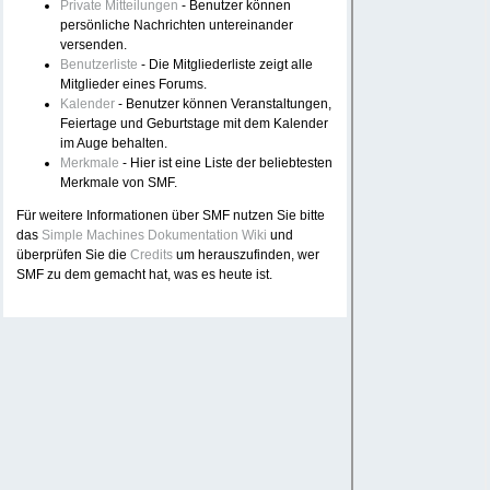
Private Mitteilungen
- Benutzer können
persönliche Nachrichten untereinander
versenden.
Benutzerliste
- Die Mitgliederliste zeigt alle
Mitglieder eines Forums.
Kalender
- Benutzer können Veranstaltungen,
Feiertage und Geburtstage mit dem Kalender
im Auge behalten.
Merkmale
- Hier ist eine Liste der beliebtesten
Merkmale von SMF.
Für weitere Informationen über SMF nutzen Sie bitte
das
Simple Machines Dokumentation Wiki
und
überprüfen Sie die
Credits
um herauszufinden, wer
SMF zu dem gemacht hat, was es heute ist.