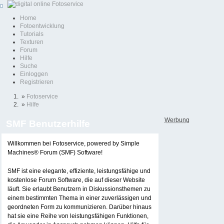
Home
Fotoentwicklung
Tutorials
Texturen
Forum
Hilfe
Suche
Einloggen
Registrieren
»
Fotoservice
»
Hilfe
Werbung
SMF Benutzerhilfe
Willkommen bei Fotoservice, powered by Simple
Machines® Forum (SMF) Software!
SMF ist eine elegante, effiziente, leistungsfähige und
kostenlose Forum Software, die auf dieser Website
läuft. Sie erlaubt Benutzern in Diskussionsthemen zu
einem bestimmten Thema in einer zuverlässigen und
geordneten Form zu kommunizieren. Darüber hinaus
hat sie eine Reihe von leistungsfähigen Funktionen,