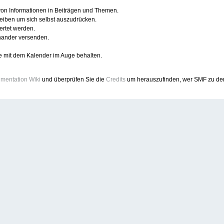
 von Informationen in Beiträgen und Themen.
reiben um sich selbst auszudrücken.
ertet werden.
nander versenden.
e mit dem Kalender im Auge behalten.
mentation Wiki
und überprüfen Sie die
Credits
um herauszufinden, wer SMF zu dem