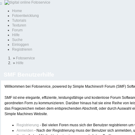
Home
Fotoentwicklung
Tutorials
Texturen
Forum
Hilfe
Suche
Einloggen
Registrieren
»
Fotoservice
»
Hilfe
SMF Benutzerhilfe
Willkommen bei Fotoservice, powered by Simple Machines® Forum (SMF) Soft
SMF ist eine elegante, effiziente, leistungsfähige und kostenlose Forum Softwa
geordneten Form zu kommunizieren. Darüber hinaus hat sie eine Reihe von lei
das Fragezeichen neben dem entsprechenden Abschnitt, oder durch Auswahl eine
Simple Machines Website.
Registrierung
- Bei vielen Foren muss sich der Benutzer registrieren um v
Anmelden
- Nach der Registrierung muss der Benutzer sich anmelden, u