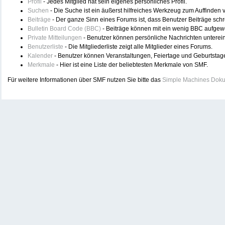
Profil
- Jedes Mitglied hat sein eigenes persönliches Profil.
Suchen
- Die Suche ist ein äußerst hilfreiches Werkzeug zum Auffinden
Beiträge
- Der ganze Sinn eines Forums ist, dass Benutzer Beiträge sch
Bulletin Board Code (BBC)
- Beiträge können mit ein wenig BBC aufgew
Private Mitteilungen
- Benutzer können persönliche Nachrichten unterei
Benutzerliste
- Die Mitgliederliste zeigt alle Mitglieder eines Forums.
Kalender
- Benutzer können Veranstaltungen, Feiertage und Geburtstag
Merkmale
- Hier ist eine Liste der beliebtesten Merkmale von SMF.
Für weitere Informationen über SMF nutzen Sie bitte das
Simple Machines Doku