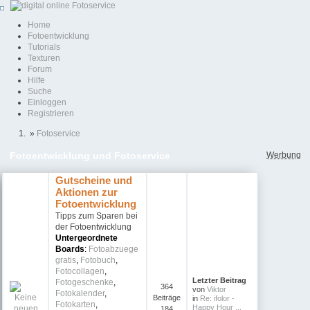
Home
Fotoentwicklung
Tutorials
Texturen
Forum
Hilfe
Suche
Einloggen
Registrieren
»
Fotoservice
Werbung
Fotoentwicklung und Fotoservice
Gutscheine und
Aktionen zur
Fotoentwicklung
Tipps zum Sparen bei
der Fotoentwicklung
Untergeordnete
Boards
:
Fotoabzuege
gratis
,
Fotobuch
,
Fotocollagen
,
Letzter Beitrag
Fotogeschenke
,
364
von
Viktor
Fotokalender
,
Beiträge
in
Re: ifolor -
Fotokarten
,
Happy Hour ...
184