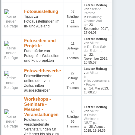
Letzter Beitrag
von
Stefano
Fotoausstellung
27
Paterna
Tipps zu
Beiträge
in
Einladung:
Offenes Ateli...
Fotoausstellungen im
21
am 23.
In- und Ausland
Themen
September 2017,
17:04:03
Letzter Beitrag
Fotoseiten und
von
Viktor
11
Projekte
in
Re: Das Salz
Beiträge
Fundstücke von
der Erde - ...
9
am 22.
Fotografie-Webseiten
Themen
November 2018,
und Fotoprojekten
18:55:57
Letzter Beitrag
Fotowettbewerbe
von
Viktor
27
Fotowettbewerbe
in
Beiträge
online oder von
enjoyyourcamera
21
- Fotow...
Zeitschriften
Themen
am 14. Mai 2013,
ausgeschrieben
13:08:28
Workshops -
Seminare -
Letzter Beitrag
Messen -
von
Viktor
82
Veranstaltungen
in
Online-
Beiträge
Webinar zu
Fotokurse und
66
NEAT p...
verschiedenste
Themen
am 28. August
Veranstaltungen für
2018, 19:14:36
Anfänger bis hin zum