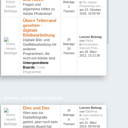
Beiträge
in
Re: Adobe
Fragen und
Photoshop von ...
2
allgemeine Hilfen zu
am 23. Oktober
Themen
Adobe Photoshop!
2018, 19:55:58
Übern Tellerrand
gesehen -
digitale
Bildbearbeitung
Letzter Beitrag
26
Digitale Bild- und
von
Viktor
Beiträge
Grafikbearbeitung mit
in
Kostenlose
Internet-Präs...
20
anderen
am 28. März
Themen
Programmen, die
2012, 13:22:36
nicht von Adobe sind.
Untergeordnete
Boards
:
Corel
Programme
Analog- und digital Fotografie
Dies und Das
Letzter Beitrag
16
von
ElliotPed
Alles was zur
Beiträge
in
Just wanted to
Digitalfotografie
say Hi.
8
gehört, aber noch kein
am 21. März
Themen
eigenes Board hat
2014, 09:04:56