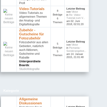
Profi
Video-Tutorials
Letzter Beitrag
8
von
Viktor
Video-Tutorials zu
Beiträge
in
Re: Video-
allgemeinen Themen
Tutorial zum V...
6
der Analog- und
am 02. Juni
Themen
Digitalfotografie
2018, 02:01:20
Zubehör -
Gutscheine für
Fotozubehör
Letzter Beitrag
Fotozubehör aus allen
5
von
Viktor
Gebieten, natürlich
Beiträge
in
Pixmania -
auch Aktionen,
Sonderangebot...
5
Gutscheine und
am 14. Januar
Themen
2015, 21:01:48
Rabatte
Untergeordnete
Boards
:
Studiofotografie
Kategorie
Allgemeine
Diskussionen
Letzter Beitrag