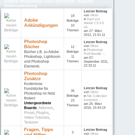
Adobe Photoshop und Lightroom - digitale
Bildbearbeitung
Letzter Beitrag
von
Viktor
19
in
Kauf von
Adobe
Beiträge
Adobe CS 5.5
Ankündigungen
10
sp...
Themen
am 27. März
2012, 21:51:11
Photoshop
Letzter Beitrag
Bücher
von
Viktor
12
in
Photoshop
Bücher z.B. zu Adobe
Beiträge
Profi Bundle -...
Photoshop, Lightroom
11
am 07.
und Photoshop
Themen
September 2011,
22:33:11
Elements
Photoshop
Zusätze
Kostenlose
Letzter Beitrag
Fundstücke für
35
von
Viktor
Photoshop im Netz
Beiträge
in
Nik Collection
finden!
kostenlos...
23
Untergeordnete
am 25. März
Themen
Boards
:
Aktionen
,
2016, 15:43:19
Pinsel
,
PlugIns
,
Video-Tutorials
,
Texturen
Fragen, Tipps
Letzter Beitrag
3
von
Viktor
und Hilfen