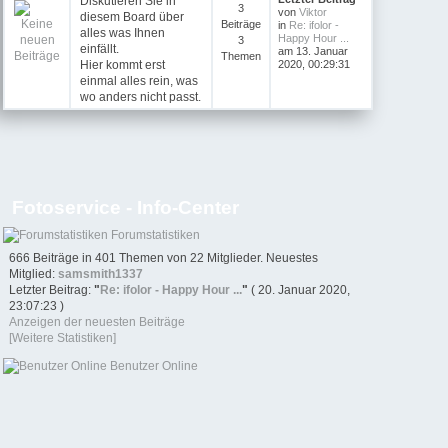
Diskutieren Sie in
3
von
Viktor
diesem Board über
Beiträge
in
Re: ifolor -
alles was Ihnen
Happy Hour ...
3
einfällt.
am 13. Januar
Themen
Hier kommt erst
2020, 00:29:31
einmal alles rein, was
wo anders nicht passt.
Fotoservice - Info-Center
Forumstatistiken
666 Beiträge in 401 Themen von 22 Mitglieder. Neuestes
Mitglied:
samsmith1337
Letzter Beitrag:
"
Re: ifolor - Happy Hour ...
"
( 20. Januar 2020,
23:07:23 )
Anzeigen der neuesten Beiträge
[Weitere Statistiken]
Benutzer Online