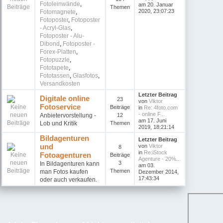
Fotoleinwände
,
am 20. Januar
Themen
2020, 23:07:23
Fotomagnete
,
Fotoposter
,
Fotoposter
- Acryl-Glas
,
Fotoposter - Alu-
Dibond
,
Fotoposter -
Forex-Platten
,
Fotopuzzle
,
Fototapete
,
Fototassen
,
Glasfotos
,
Versandkosten
Letzter Beitrag
Digitale online
23
von
Viktor
Fotoservice
Beiträge
in
Re: 4foto.com
- online F...
Anbietervorstellung -
12
am 17. Juni
Lob und Kritik
Themen
2019, 18:21:14
Bildagenturen
Letzter Beitrag
und
von
Viktor
8
in
Re:iStock
Fotoagenturen
Beiträge
Agenture - 20%...
3
In Bildagenturen kann
am 03.
Themen
man Fotos kaufen
Dezember 2014,
17:43:34
oder auch verkaufen.