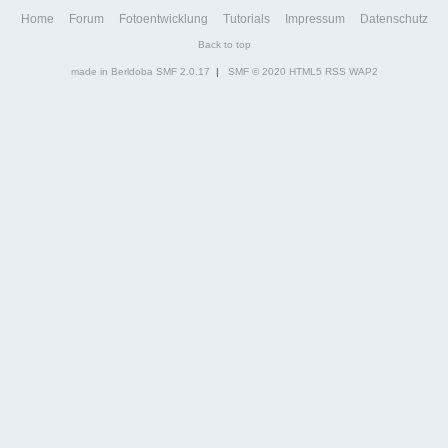
Home
Forum
Fotoentwicklung
Tutorials
Impressum
Datenschutz
Back to top
made in Berldoba
SMF 2.0.17
|
SMF © 2020
HTML5
RSS
WAP2