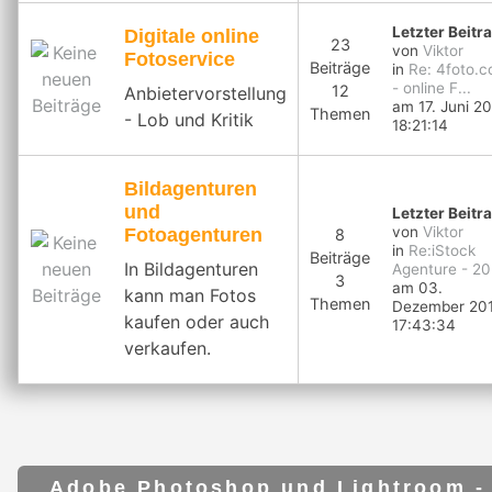
Letzter Beitr
Digitale online
23
von
Viktor
Fotoservice
Beiträge
in
Re: 4foto.
- online F...
12
Anbietervorstellung
am 17. Juni 20
Themen
- Lob und Kritik
18:21:14
Bildagenturen
und
Letzter Beitr
von
Viktor
Fotoagenturen
8
in
Re:iStock
Beiträge
In Bildagenturen
Agenture - 20
3
am 03.
kann man Fotos
Themen
Dezember 201
kaufen oder auch
17:43:34
verkaufen.
Adobe Photoshop und Lightroom -