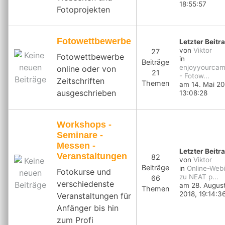
18:55:57
Fotoprojekten
Fotowettbewerbe
Letzter Beitr
von
Viktor
27
Fotowettbewerbe
in
Beiträge
enjoyyourcam
online oder von
21
- Fotow...
Zeitschriften
Themen
am 14. Mai 20
ausgeschrieben
13:08:28
Workshops -
Seminare -
Messen -
Letzter Beitr
Veranstaltungen
82
von
Viktor
Beiträge
in
Online-Webi
Fotokurse und
zu NEAT p...
66
verschiedenste
am 28. Augus
Themen
2018, 19:14:3
Veranstaltungen für
Anfänger bis hin
zum Profi