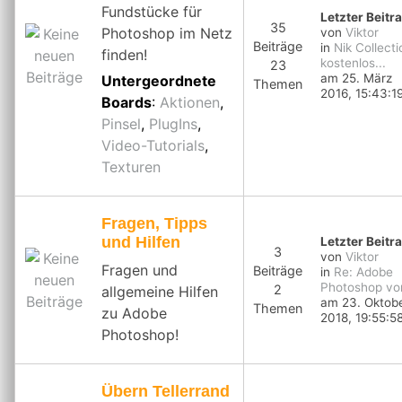
Fundstücke für
Letzter Beitr
35
Photoshop im Netz
von
Viktor
Beiträge
in
Nik Collecti
finden!
kostenlos...
23
am 25. März
Untergeordnete
Themen
2016, 15:43:1
Boards
:
Aktionen
,
Pinsel
,
PlugIns
,
Video-Tutorials
,
Texturen
Fragen, Tipps
und Hilfen
Letzter Beitr
3
von
Viktor
Fragen und
Beiträge
in
Re: Adobe
Photoshop von
2
allgemeine Hilfen
am 23. Oktob
Themen
zu Adobe
2018, 19:55:5
Photoshop!
Übern Tellerrand