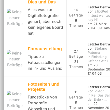
Dies und Das
Letzter Beitr
Alles was zur
16
von
ElliotPed
Digitalfotografie
Beiträge
in
Just wanted
say Hi.
8
gehört, aber noch
am 21. März
Themen
kein eigenes Board
2014, 09:04:
hat
Letzter Beitr
Fotoausstellung
von
Stefano
27
Paterna
Tipps zu
Beiträge
in
Einladung:
Offenes Ateli..
21
Fotoausstellungen
am 23.
Themen
im In- und Ausland
September 20
17:04:03
Fotoseiten und
Letzter Beitr
Projekte
von
Viktor
11
in
Re: Das Sal
Fundstücke von
Beiträge
der Erde - ...
9
Fotografie-
am 22.
Themen
November 201
Webseiten und