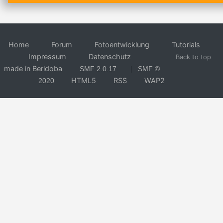
Home
Forum
Fotoentwicklung
Tutorials
Impressum
Datenschutz
Back to top
made in Berldoba
SMF 2.0.17
SMF ©
|
HTML5
RSS
WAP2
2020