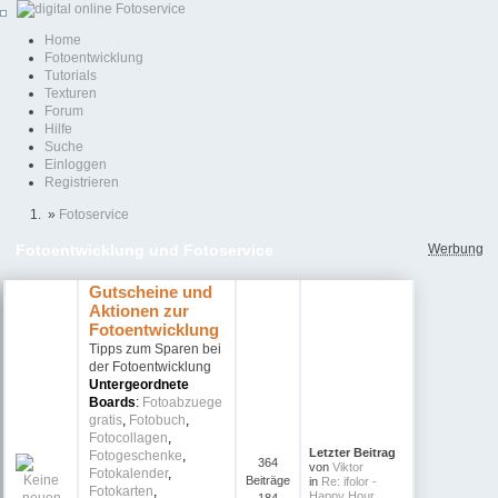
Home
Fotoentwicklung
Tutorials
Texturen
Forum
Hilfe
Suche
Einloggen
Registrieren
»
Fotoservice
Werbung
Fotoentwicklung und Fotoservice
Gutscheine und
Aktionen zur
Fotoentwicklung
Tipps zum Sparen bei
der Fotoentwicklung
Untergeordnete
Boards
:
Fotoabzuege
gratis
,
Fotobuch
,
Fotocollagen
,
Letzter Beitrag
Fotogeschenke
,
364
von
Viktor
Fotokalender
,
Beiträge
in
Re: ifolor -
Fotokarten
,
Happy Hour ...