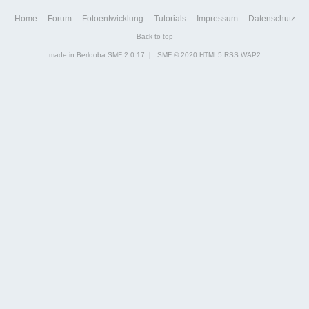
Home
Forum
Fotoentwicklung
Tutorials
Impressum
Datenschutz
Back to top
made in Berldoba
SMF 2.0.17
|
SMF © 2020
HTML5
RSS
WAP2