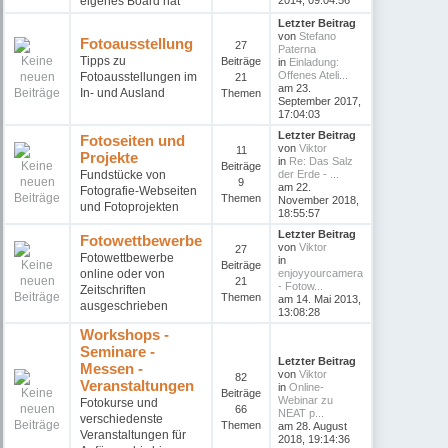
eigenes Board hat
2014, 09:04:56
Letzter Beitrag
von
Stefano
Fotoausstellung
27
Paterna
Tipps zu
Beiträge
in
Einladung:
Offenes Ateli...
Fotoausstellungen im
21
am 23.
In- und Ausland
Themen
September 2017,
17:04:03
Letzter Beitrag
Fotoseiten und
von
Viktor
11
Projekte
in
Re: Das Salz
Beiträge
Fundstücke von
der Erde - ...
9
am 22.
Fotografie-Webseiten
Themen
November 2018,
und Fotoprojekten
18:55:57
Letzter Beitrag
Fotowettbewerbe
von
Viktor
27
Fotowettbewerbe
in
Beiträge
online oder von
enjoyyourcamera
21
- Fotow...
Zeitschriften
Themen
am 14. Mai 2013,
ausgeschrieben
13:08:28
Workshops -
Seminare -
Letzter Beitrag
Messen -
von
Viktor
82
Veranstaltungen
in
Online-
Beiträge
Webinar zu
Fotokurse und
66
NEAT p...
verschiedenste
Themen
am 28. August
Veranstaltungen für
2018, 19:14:36