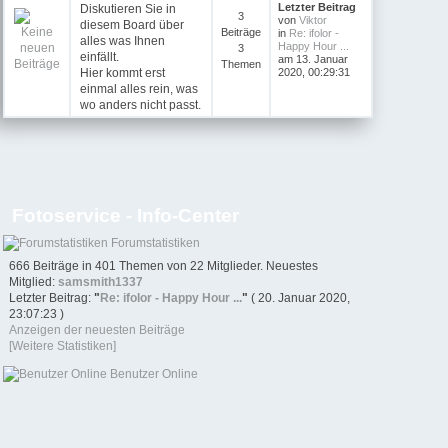
Letzter Beitrag
Diskutieren Sie in
3
von
Viktor
diesem Board über
Beiträge
in
Re: ifolor -
alles was Ihnen
Happy Hour ...
3
einfällt.
am 13. Januar
Themen
Hier kommt erst
2020, 00:29:31
einmal alles rein, was
wo anders nicht passt.
Fotoservice - Info-Center
Forumstatistiken
666 Beiträge in 401 Themen von 22 Mitglieder. Neuestes
Mitglied:
samsmith1337
Letzter Beitrag:
"
Re: ifolor - Happy Hour ...
"
( 20. Januar 2020,
23:07:23 )
Anzeigen der neuesten Beiträge
[Weitere Statistiken]
Benutzer Online