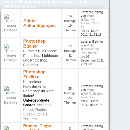
Adobe Photoshop und Lightroom - digitale
Bildbearbeitung
Letzter Beitrag
von
Viktor
19
in
Kauf von
Adobe
Beiträge
Adobe CS 5.5
Ankündigungen
10
sp...
Themen
am 27. März
2012, 21:51:11
Photoshop
Letzter Beitrag
Bücher
von
Viktor
12
in
Photoshop
Bücher z.B. zu Adobe
Beiträge
Profi Bundle -...
Photoshop, Lightroom
11
am 07.
und Photoshop
Themen
September 2011,
22:33:11
Elements
Photoshop
Zusätze
Kostenlose
Letzter Beitrag
Fundstücke für
35
von
Viktor
Photoshop im Netz
Beiträge
in
Nik Collection
finden!
kostenlos...
23
Untergeordnete
am 25. März
Themen
Boards
:
Aktionen
,
2016, 15:43:19
Pinsel
,
PlugIns
,
Video-Tutorials
,
Texturen
Fragen, Tipps
Letzter Beitrag
3
von
Viktor