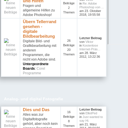
und Hilfen
Beiträge
in
Re: Adobe
Fragen und
Photoshop von ...
2
allgemeine Hilfen zu
am 23. Oktober
Themen
Adobe Photoshop!
2018, 19:55:58
Übern Tellerrand
gesehen -
digitale
Bildbearbeitung
Letzter Beitrag
26
Digitale Bild- und
von
Viktor
Beiträge
Grafikbearbeitung mit
in
Kostenlose
Internet-Präs...
20
anderen
am 28. März
Themen
Programmen, die
2012, 13:22:36
nicht von Adobe sind.
Untergeordnete
Boards
:
Corel
Programme
Analog- und digital Fotografie
Dies und Das
Letzter Beitrag
16
von
ElliotPed
Alles was zur
Beiträge
in
Just wanted to
Digitalfotografie
say Hi.
8
gehört, aber noch kein
am 21. März
Themen