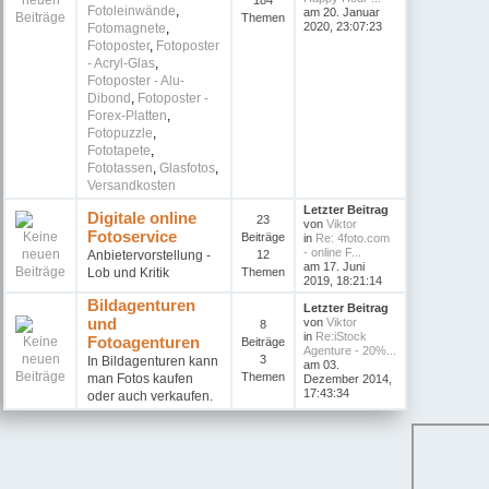
184
Fotoleinwände
,
am 20. Januar
Themen
2020, 23:07:23
Fotomagnete
,
Fotoposter
,
Fotoposter
- Acryl-Glas
,
Fotoposter - Alu-
Dibond
,
Fotoposter -
Forex-Platten
,
Fotopuzzle
,
Fototapete
,
Fototassen
,
Glasfotos
,
Versandkosten
Letzter Beitrag
Digitale online
23
von
Viktor
Fotoservice
Beiträge
in
Re: 4foto.com
- online F...
Anbietervorstellung -
12
am 17. Juni
Lob und Kritik
Themen
2019, 18:21:14
Bildagenturen
Letzter Beitrag
und
von
Viktor
8
in
Re:iStock
Fotoagenturen
Beiträge
Agenture - 20%...
3
In Bildagenturen kann
am 03.
Themen
man Fotos kaufen
Dezember 2014,
17:43:34
oder auch verkaufen.