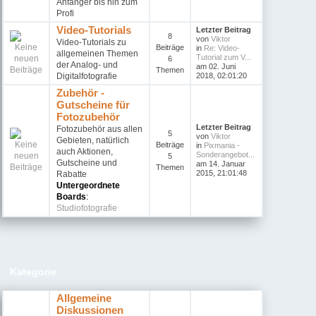
Anfänger bis hin zum
Profi
Video-Tutorials
Letzter Beitrag
8
von
Viktor
Video-Tutorials zu
Beiträge
in
Re: Video-
allgemeinen Themen
Tutorial zum V...
6
der Analog- und
am 02. Juni
Themen
Digitalfotografie
2018, 02:01:20
Zubehör -
Gutscheine für
Fotozubehör
Letzter Beitrag
Fotozubehör aus allen
5
von
Viktor
Gebieten, natürlich
Beiträge
in
Pixmania -
auch Aktionen,
Sonderangebot...
5
Gutscheine und
am 14. Januar
Themen
2015, 21:01:48
Rabatte
Untergeordnete
Boards
:
Studiofotografie
Kategorie
Allgemeine
Diskussionen