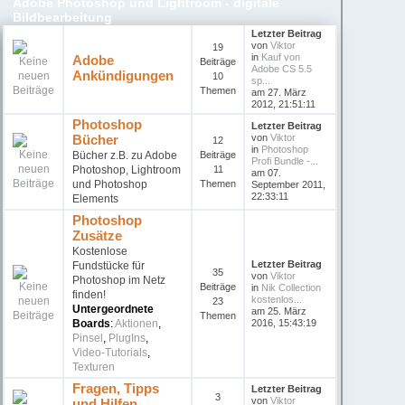
Adobe Photoshop und Lightroom - digitale
Bildbearbeitung
Letzter Beitrag
von
Viktor
19
in
Kauf von
Adobe
Beiträge
Adobe CS 5.5
Ankündigungen
10
sp...
Themen
am 27. März
2012, 21:51:11
Photoshop
Letzter Beitrag
Bücher
von
Viktor
12
in
Photoshop
Bücher z.B. zu Adobe
Beiträge
Profi Bundle -...
Photoshop, Lightroom
11
am 07.
und Photoshop
Themen
September 2011,
22:33:11
Elements
Photoshop
Zusätze
Kostenlose
Letzter Beitrag
Fundstücke für
35
von
Viktor
Photoshop im Netz
Beiträge
in
Nik Collection
finden!
kostenlos...
23
Untergeordnete
am 25. März
Themen
Boards
:
Aktionen
,
2016, 15:43:19
Pinsel
,
PlugIns
,
Video-Tutorials
,
Texturen
Fragen, Tipps
Letzter Beitrag
3
von
Viktor
und Hilfen