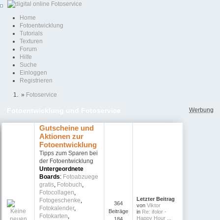
Home
Fotoentwicklung
Tutorials
Texturen
Forum
Hilfe
Suche
Einloggen
Registrieren
»
Fotoservice
Werbung
Fotoentwicklung und Fotoservice
Gutscheine und
Aktionen zur
Fotoentwicklung
Tipps zum Sparen bei
der Fotoentwicklung
Untergeordnete
Boards
:
Fotoabzuege
gratis
,
Fotobuch
,
Fotocollagen
,
Letzter Beitrag
Fotogeschenke
,
364
von
Viktor
Fotokalender
,
Beiträge
in
Re: ifolor -
Fotokarten
,
Happy Hour ...
184