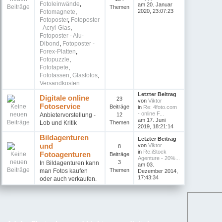
Fotoleinwände
,
am 20. Januar
Themen
2020, 23:07:23
Fotomagnete
,
Fotoposter
,
Fotoposter
- Acryl-Glas
,
Fotoposter - Alu-
Dibond
,
Fotoposter -
Forex-Platten
,
Fotopuzzle
,
Fototapete
,
Fototassen
,
Glasfotos
,
Versandkosten
Letzter Beitrag
Digitale online
23
von
Viktor
Fotoservice
Beiträge
in
Re: 4foto.com
- online F...
Anbietervorstellung -
12
am 17. Juni
Lob und Kritik
Themen
2019, 18:21:14
Bildagenturen
Letzter Beitrag
und
von
Viktor
8
in
Re:iStock
Fotoagenturen
Beiträge
Agenture - 20%...
3
In Bildagenturen kann
am 03.
Themen
man Fotos kaufen
Dezember 2014,
17:43:34
oder auch verkaufen.