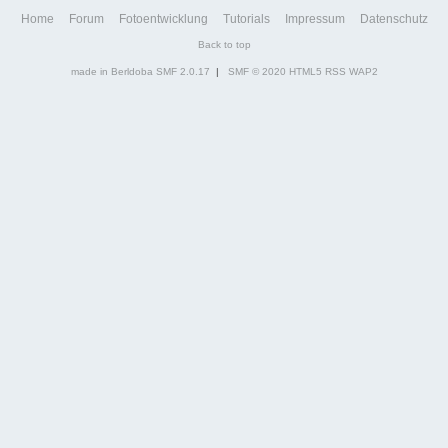
Home
Forum
Fotoentwicklung
Tutorials
Impressum
Datenschutz
Back to top
made in Berldoba
SMF 2.0.17
|
SMF © 2020
HTML5
RSS
WAP2