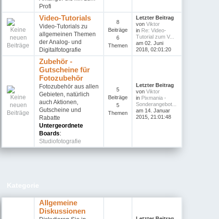
Profi
Video-Tutorials
Letzter Beitrag
8
von
Viktor
Video-Tutorials zu
Beiträge
in
Re: Video-
allgemeinen Themen
Tutorial zum V...
6
der Analog- und
am 02. Juni
Themen
Digitalfotografie
2018, 02:01:20
Zubehör -
Gutscheine für
Fotozubehör
Letzter Beitrag
Fotozubehör aus allen
5
von
Viktor
Gebieten, natürlich
Beiträge
in
Pixmania -
auch Aktionen,
Sonderangebot...
5
Gutscheine und
am 14. Januar
Themen
2015, 21:01:48
Rabatte
Untergeordnete
Boards
:
Studiofotografie
Kategorie
Allgemeine
Diskussionen
Letzter Beitrag