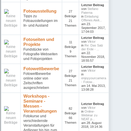
Letzter Beitrag
von
Stefano
Fotoausstellung
27
Paterna
Tipps zu
Beiträge
in
Einladung:
Offenes Ateli...
Fotoausstellungen im
21
am 23.
In- und Ausland
Themen
September 2017,
17:04:03
Letzter Beitrag
Fotoseiten und
von
Viktor
11
Projekte
in
Re: Das Salz
Beiträge
Fundstücke von
der Erde - ...
9
am 22.
Fotografie-Webseiten
Themen
November 2018,
und Fotoprojekten
18:55:57
Letzter Beitrag
Fotowettbewerbe
von
Viktor
27
Fotowettbewerbe
in
Beiträge
online oder von
enjoyyourcamera
21
- Fotow...
Zeitschriften
Themen
am 14. Mai 2013,
ausgeschrieben
13:08:28
Workshops -
Seminare -
Letzter Beitrag
Messen -
von
Viktor
82
Veranstaltungen
in
Online-
Beiträge
Webinar zu
Fotokurse und
66
NEAT p...
verschiedenste
Themen
am 28. August
Veranstaltungen für
2018, 19:14:36
Anfänger bis hin zum