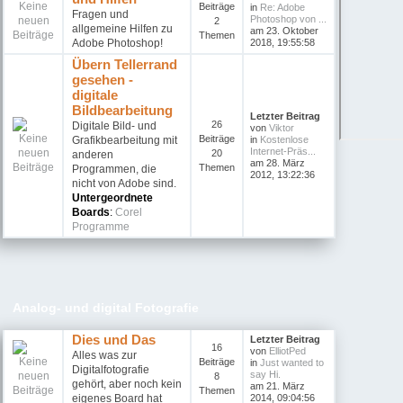
Beiträge
in
Re: Adobe
Fragen und
Photoshop von ...
2
allgemeine Hilfen zu
am 23. Oktober
Themen
Adobe Photoshop!
2018, 19:55:58
Übern Tellerrand
gesehen -
digitale
Bildbearbeitung
Letzter Beitrag
26
Digitale Bild- und
von
Viktor
Beiträge
Grafikbearbeitung mit
in
Kostenlose
Internet-Präs...
20
anderen
am 28. März
Themen
Programmen, die
2012, 13:22:36
nicht von Adobe sind.
Untergeordnete
Boards
:
Corel
Programme
Analog- und digital Fotografie
Dies und Das
Letzter Beitrag
16
von
ElliotPed
Alles was zur
Beiträge
in
Just wanted to
Digitalfotografie
say Hi.
8
gehört, aber noch kein
am 21. März
Themen
eigenes Board hat
2014, 09:04:56