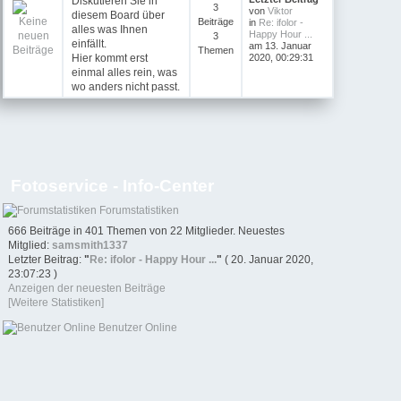
Diskutieren Sie in
3
von
Viktor
diesem Board über
Beiträge
in
Re: ifolor -
alles was Ihnen
Happy Hour ...
3
einfällt.
am 13. Januar
Themen
Hier kommt erst
2020, 00:29:31
einmal alles rein, was
wo anders nicht passt.
Fotoservice - Info-Center
Forumstatistiken
666 Beiträge in 401 Themen von 22 Mitglieder. Neuestes
Mitglied:
samsmith1337
Letzter Beitrag:
"
Re: ifolor - Happy Hour ...
"
( 20. Januar 2020,
23:07:23 )
Anzeigen der neuesten Beiträge
[Weitere Statistiken]
Benutzer Online