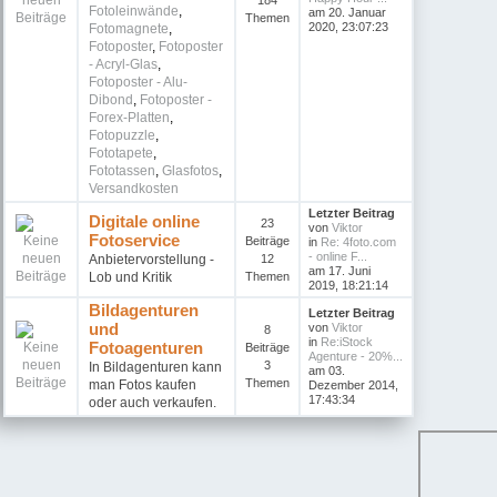
184
Fotoleinwände
,
am 20. Januar
Themen
2020, 23:07:23
Fotomagnete
,
Fotoposter
,
Fotoposter
- Acryl-Glas
,
Fotoposter - Alu-
Dibond
,
Fotoposter -
Forex-Platten
,
Fotopuzzle
,
Fototapete
,
Fototassen
,
Glasfotos
,
Versandkosten
Letzter Beitrag
Digitale online
23
von
Viktor
Fotoservice
Beiträge
in
Re: 4foto.com
- online F...
Anbietervorstellung -
12
am 17. Juni
Lob und Kritik
Themen
2019, 18:21:14
Bildagenturen
Letzter Beitrag
und
von
Viktor
8
in
Re:iStock
Fotoagenturen
Beiträge
Agenture - 20%...
3
In Bildagenturen kann
am 03.
Themen
man Fotos kaufen
Dezember 2014,
17:43:34
oder auch verkaufen.