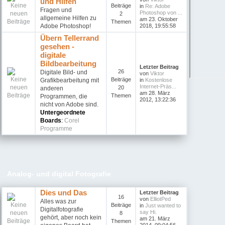
und Hilfen
Beiträge
in
Re: Adobe
Fragen und
Photoshop von ...
2
allgemeine Hilfen zu
am 23. Oktober
Themen
Adobe Photoshop!
2018, 19:55:58
Übern Tellerrand
gesehen -
digitale
Bildbearbeitung
Letzter Beitrag
26
Digitale Bild- und
von
Viktor
Beiträge
Grafikbearbeitung mit
in
Kostenlose
Internet-Präs...
20
anderen
am 28. März
Themen
Programmen, die
2012, 13:22:36
nicht von Adobe sind.
Untergeordnete
Boards
:
Corel
Programme
Analog- und digital Fotografie
Dies und Das
Letzter Beitrag
16
von
ElliotPed
Alles was zur
Beiträge
in
Just wanted to
Digitalfotografie
say Hi.
8
gehört, aber noch kein
am 21. März
Themen