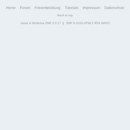
Home
Forum
Fotoentwicklung
Tutorials
Impressum
Datenschutz
Back to top
made in Berldoba
SMF 2.0.17
|
SMF © 2020
HTML5
RSS
WAP2