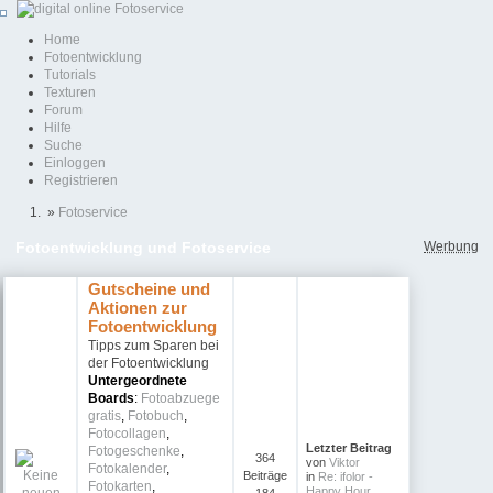
Home
Fotoentwicklung
Tutorials
Texturen
Forum
Hilfe
Suche
Einloggen
Registrieren
»
Fotoservice
Werbung
Fotoentwicklung und Fotoservice
Gutscheine und
Aktionen zur
Fotoentwicklung
Tipps zum Sparen bei
der Fotoentwicklung
Untergeordnete
Boards
:
Fotoabzuege
gratis
,
Fotobuch
,
Fotocollagen
,
Letzter Beitrag
Fotogeschenke
,
364
von
Viktor
Fotokalender
,
Beiträge
in
Re: ifolor -
Fotokarten
,
Happy Hour ...