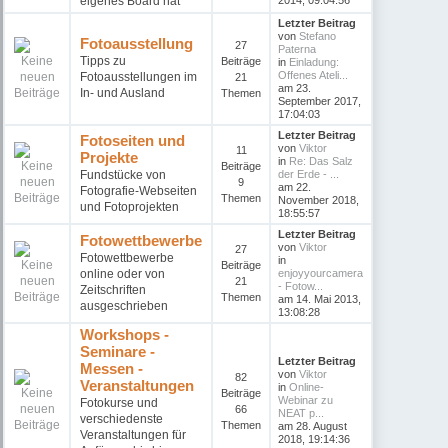
eigenes Board hat
2014, 09:04:56
Letzter Beitrag
von
Stefano
Fotoausstellung
27
Paterna
Tipps zu
Beiträge
in
Einladung:
Offenes Ateli...
Fotoausstellungen im
21
am 23.
In- und Ausland
Themen
September 2017,
17:04:03
Letzter Beitrag
Fotoseiten und
von
Viktor
11
Projekte
in
Re: Das Salz
Beiträge
Fundstücke von
der Erde - ...
9
am 22.
Fotografie-Webseiten
Themen
November 2018,
und Fotoprojekten
18:55:57
Letzter Beitrag
Fotowettbewerbe
von
Viktor
27
Fotowettbewerbe
in
Beiträge
online oder von
enjoyyourcamera
21
- Fotow...
Zeitschriften
Themen
am 14. Mai 2013,
ausgeschrieben
13:08:28
Workshops -
Seminare -
Letzter Beitrag
Messen -
von
Viktor
82
Veranstaltungen
in
Online-
Beiträge
Webinar zu
Fotokurse und
66
NEAT p...
verschiedenste
Themen
am 28. August
Veranstaltungen für
2018, 19:14:36