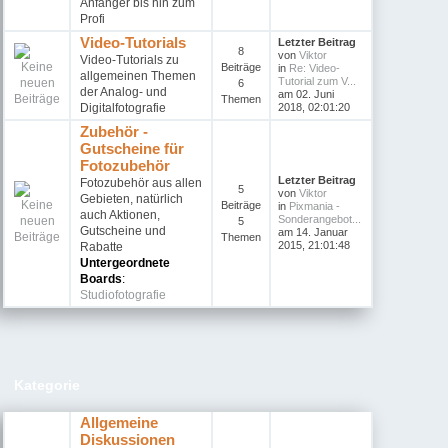
Anfänger bis hin zum
Profi
Video-Tutorials
Letzter Beitrag
8
von
Viktor
Video-Tutorials zu
Beiträge
in
Re: Video-
allgemeinen Themen
Tutorial zum V...
6
der Analog- und
am 02. Juni
Themen
Digitalfotografie
2018, 02:01:20
Zubehör -
Gutscheine für
Fotozubehör
Letzter Beitrag
Fotozubehör aus allen
5
von
Viktor
Gebieten, natürlich
Beiträge
in
Pixmania -
auch Aktionen,
Sonderangebot...
5
Gutscheine und
am 14. Januar
Themen
2015, 21:01:48
Rabatte
Untergeordnete
Boards
:
Studiofotografie
Kategorie
Allgemeine
Diskussionen