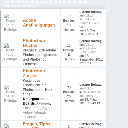
Adobe Photoshop und Lightroom - digitale
Bildbearbeitung
Letzter Beitrag
von
Viktor
19
in
Kauf von
Adobe
Beiträge
Adobe CS 5.5
Ankündigungen
10
sp...
Themen
am 27. März
2012, 21:51:11
Photoshop
Letzter Beitrag
Bücher
von
Viktor
12
in
Photoshop
Bücher z.B. zu Adobe
Beiträge
Profi Bundle -...
Photoshop, Lightroom
11
am 07.
und Photoshop
Themen
September 2011,
22:33:11
Elements
Photoshop
Zusätze
Kostenlose
Letzter Beitrag
Fundstücke für
35
von
Viktor
Photoshop im Netz
Beiträge
in
Nik Collection
finden!
kostenlos...
23
Untergeordnete
am 25. März
Themen
Boards
:
Aktionen
,
2016, 15:43:19
Pinsel
,
PlugIns
,
Video-Tutorials
,
Texturen
Fragen, Tipps
Letzter Beitrag
3
von
Viktor