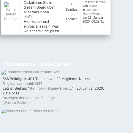
Letzter Beitrag
Diskutieren Sie in
3
von
Viktor
diesem Board über
Beiträge
in
Re: ifolor -
alles was Ihnen
Happy Hour ...
3
einfällt.
am 13. Januar
Themen
Hier kommt erst
2020, 00:29:31
einmal alles rein, was
wo anders nicht passt.
Fotoservice - Info-Center
Forumstatistiken
666 Beiträge in 401 Themen von 22 Mitglieder. Neuestes
Mitglied:
samsmith1337
Letzter Beitrag:
"
Re: ifolor - Happy Hour ...
"
( 20. Januar 2020,
23:07:23 )
Anzeigen der neuesten Beiträge
[Weitere Statistiken]
Benutzer Online