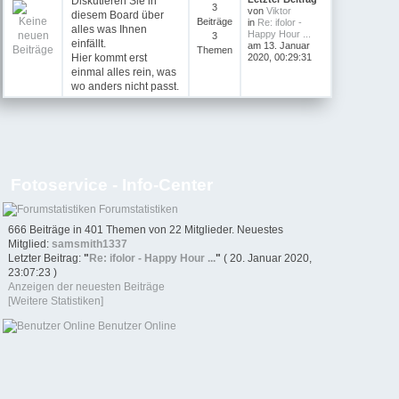
Diskutieren Sie in
3
von
Viktor
diesem Board über
Beiträge
in
Re: ifolor -
alles was Ihnen
Happy Hour ...
3
einfällt.
am 13. Januar
Themen
Hier kommt erst
2020, 00:29:31
einmal alles rein, was
wo anders nicht passt.
Fotoservice - Info-Center
Forumstatistiken
666 Beiträge in 401 Themen von 22 Mitglieder. Neuestes
Mitglied:
samsmith1337
Letzter Beitrag:
"
Re: ifolor - Happy Hour ...
"
( 20. Januar 2020,
23:07:23 )
Anzeigen der neuesten Beiträge
[Weitere Statistiken]
Benutzer Online