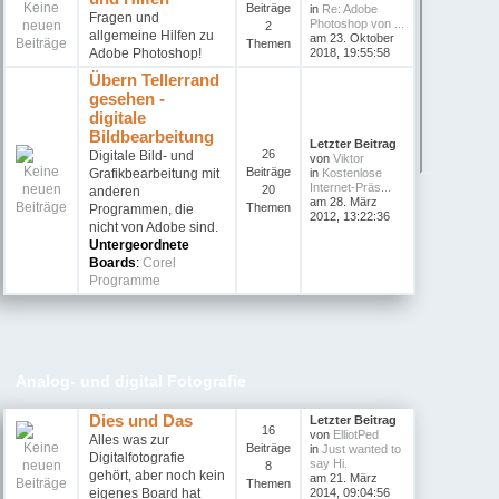
Beiträge
in
Re: Adobe
Fragen und
Photoshop von ...
2
allgemeine Hilfen zu
am 23. Oktober
Themen
Adobe Photoshop!
2018, 19:55:58
Übern Tellerrand
gesehen -
digitale
Bildbearbeitung
Letzter Beitrag
26
Digitale Bild- und
von
Viktor
Beiträge
Grafikbearbeitung mit
in
Kostenlose
Internet-Präs...
20
anderen
am 28. März
Themen
Programmen, die
2012, 13:22:36
nicht von Adobe sind.
Untergeordnete
Boards
:
Corel
Programme
Analog- und digital Fotografie
Dies und Das
Letzter Beitrag
16
von
ElliotPed
Alles was zur
Beiträge
in
Just wanted to
Digitalfotografie
say Hi.
8
gehört, aber noch kein
am 21. März
Themen
eigenes Board hat
2014, 09:04:56