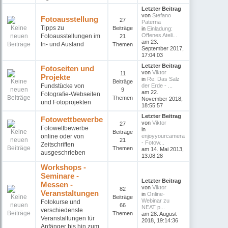
Letzter Beitrag
von
Stefano
Fotoausstellung
27
Paterna
Tipps zu
Beiträge
in
Einladung:
Offenes Ateli...
Fotoausstellungen im
21
am 23.
In- und Ausland
Themen
September 2017,
17:04:03
Letzter Beitrag
Fotoseiten und
von
Viktor
11
Projekte
in
Re: Das Salz
Beiträge
Fundstücke von
der Erde - ...
9
am 22.
Fotografie-Webseiten
Themen
November 2018,
und Fotoprojekten
18:55:57
Letzter Beitrag
Fotowettbewerbe
von
Viktor
27
Fotowettbewerbe
in
Beiträge
online oder von
enjoyyourcamera
21
- Fotow...
Zeitschriften
Themen
am 14. Mai 2013,
ausgeschrieben
13:08:28
Workshops -
Seminare -
Letzter Beitrag
Messen -
von
Viktor
82
Veranstaltungen
in
Online-
Beiträge
Webinar zu
Fotokurse und
66
NEAT p...
verschiedenste
Themen
am 28. August
Veranstaltungen für
2018, 19:14:36
Anfänger bis hin zum