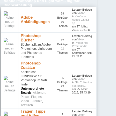
Adobe Photoshop und Lightroom - digitale
Bildbearbeitung
Letzter Beitrag
von
Viktor
19
in
Kauf von
Adobe
Beiträge
Adobe CS 5.5
Ankündigungen
10
sp...
Themen
am 27. März
2012, 21:51:11
Photoshop
Letzter Beitrag
Bücher
von
Viktor
12
in
Photoshop
Bücher z.B. zu Adobe
Beiträge
Profi Bundle -...
Photoshop, Lightroom
11
am 07.
und Photoshop
Themen
September 2011,
22:33:11
Elements
Photoshop
Zusätze
Kostenlose
Letzter Beitrag
Fundstücke für
35
von
Viktor
Photoshop im Netz
Beiträge
in
Nik Collection
finden!
kostenlos...
23
Untergeordnete
am 25. März
Themen
Boards
:
Aktionen
,
2016, 15:43:19
Pinsel
,
PlugIns
,
Video-Tutorials
,
Texturen
Fragen, Tipps
Letzter Beitrag
3
von
Viktor
und Hilfen