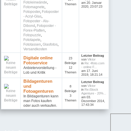
Fotoleinwände
,
am 20. Januar
Themen
2020, 23:07:23
Fotomagnete
,
Fotoposter
,
Fotoposter
- Acryl-Glas
,
Fotoposter - Alu-
Dibond
,
Fotoposter -
Forex-Platten
,
Fotopuzzle
,
Fototapete
,
Fototassen
,
Glasfotos
,
Versandkosten
Letzter Beitrag
Digitale online
23
von
Viktor
Fotoservice
Beiträge
in
Re: 4foto.com
- online F...
Anbietervorstellung -
12
am 17. Juni
Lob und Kritik
Themen
2019, 18:21:14
Bildagenturen
Letzter Beitrag
und
von
Viktor
8
in
Re:iStock
Fotoagenturen
Beiträge
Agenture - 20%...
3
In Bildagenturen kann
am 03.
Themen
man Fotos kaufen
Dezember 2014,
17:43:34
oder auch verkaufen.