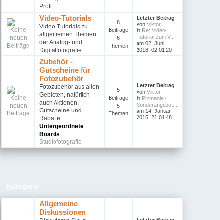
Profi
Video-Tutorials
Letzter Beitrag
8
von
Viktor
Video-Tutorials zu
Beiträge
in
Re: Video-
allgemeinen Themen
Tutorial zum V...
6
der Analog- und
am 02. Juni
Themen
Digitalfotografie
2018, 02:01:20
Zubehör -
Gutscheine für
Fotozubehör
Letzter Beitrag
Fotozubehör aus allen
5
von
Viktor
Gebieten, natürlich
Beiträge
in
Pixmania -
auch Aktionen,
Sonderangebot...
5
Gutscheine und
am 14. Januar
Themen
2015, 21:01:48
Rabatte
Untergeordnete
Boards
:
Studiofotografie
Kategorie
Allgemeine
Diskussionen
Letzter Beitrag