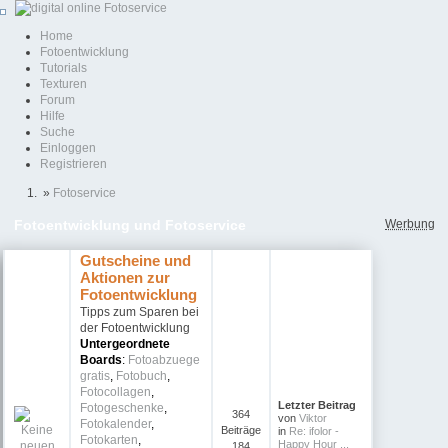
Home
Fotoentwicklung
Tutorials
Texturen
Forum
Hilfe
Suche
Einloggen
Registrieren
»
Fotoservice
Werbung
Fotoentwicklung und Fotoservice
Gutscheine und
Aktionen zur
Fotoentwicklung
Tipps zum Sparen bei
der Fotoentwicklung
Untergeordnete
Boards
:
Fotoabzuege
gratis
,
Fotobuch
,
Fotocollagen
,
Letzter Beitrag
Fotogeschenke
,
364
von
Viktor
Fotokalender
,
Beiträge
in
Re: ifolor -
Fotokarten
,
Happy Hour ...
184