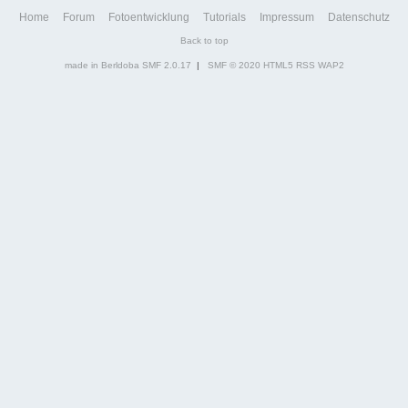
Home
Forum
Fotoentwicklung
Tutorials
Impressum
Datenschutz
Back to top
made in Berldoba
SMF 2.0.17
|
SMF © 2020
HTML5
RSS
WAP2