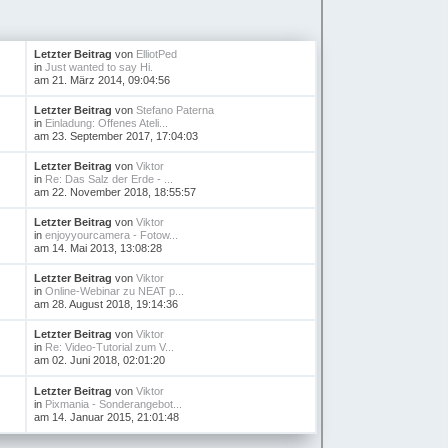
Letzter Beitrag
von
ElliotPed
in
Just wanted to say Hi.
am 21. März 2014, 09:04:56
Letzter Beitrag
von
Stefano Paterna
in
Einladung: Offenes Ateli...
am 23. September 2017, 17:04:03
Letzter Beitrag
von
Viktor
in
Re: Das Salz der Erde - ...
am 22. November 2018, 18:55:57
Letzter Beitrag
von
Viktor
in
enjoyyourcamera - Fotow...
am 14. Mai 2013, 13:08:28
Letzter Beitrag
von
Viktor
in
Online-Webinar zu NEAT p...
am 28. August 2018, 19:14:36
Letzter Beitrag
von
Viktor
in
Re: Video-Tutorial zum V...
am 02. Juni 2018, 02:01:20
Letzter Beitrag
von
Viktor
in
Pixmania - Sonderangebot...
am 14. Januar 2015, 21:01:48