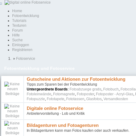
Home
Fotoentwicklung
Tutorials
Texturen
Forum
Hilfe
Suche
Einloggen
Registrieren
»
Fotoservice
Fotoentwicklung und Fotoservice
Gutscheine und Aktionen zur Fotoentwicklung
Tipps zum Sparen bei der Fotoentwicklung
Untergeordnete Boards
:
Fotoabzuege gratis
,
Fotobuch
,
Fotocoll
Fotoleinwände
,
Fotomagnete
,
Fotoposter
,
Fotoposter - Acryl-Glas
,
Fotopuzzle
,
Fototapete
,
Fototassen
,
Glasfotos
,
Versandkosten
Digitale online Fotoservice
Anbietervorstellung - Lob und Kritik
Bildagenturen und Fotoagenturen
In Bildagenturen kann man Fotos kaufen oder auch verkaufen.