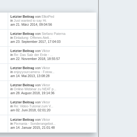
Letzter Beitrag
von
ElliotPed
in
Just wanted to say Hi.
am 21. März 2014, 09:04:56
Letzter Beitrag
von
Stefano Paterna
in
Einladung: Offenes Ateli...
am 23. September 2017, 17:04:03
Letzter Beitrag
von
Viktor
in
Re: Das Salz der Erde - ...
am 22. November 2018, 18:55:57
Letzter Beitrag
von
Viktor
in
enjoyyourcamera - Fotow...
am 14. Mai 2013, 13:08:28
Letzter Beitrag
von
Viktor
in
Online-Webinar zu NEAT p...
am 28. August 2018, 19:14:36
Letzter Beitrag
von
Viktor
in
Re: Video-Tutorial zum V...
am 02. Juni 2018, 02:01:20
Letzter Beitrag
von
Viktor
in
Pixmania - Sonderangebot...
am 14. Januar 2015, 21:01:48