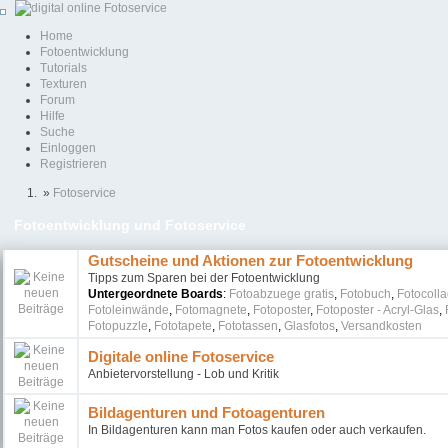
Home
Fotoentwicklung
Tutorials
Texturen
Forum
Hilfe
Suche
Einloggen
Registrieren
»
Fotoservice
Fotoentwicklung und Fotoservice
Gutscheine und Aktionen zur Fotoentwicklung
Tipps zum Sparen bei der Fotoentwicklung
Untergeordnete Boards
:
Fotoabzuege gratis
,
Fotobuch
,
Fotocoll
Fotoleinwände
,
Fotomagnete
,
Fotoposter
,
Fotoposter - Acryl-Glas
,
Fotopuzzle
,
Fototapete
,
Fototassen
,
Glasfotos
,
Versandkosten
Digitale online Fotoservice
Anbietervorstellung - Lob und Kritik
Bildagenturen und Fotoagenturen
In Bildagenturen kann man Fotos kaufen oder auch verkaufen.