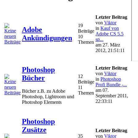
Letzter Beitrag
von
Viktor
19
Adobe
in
Kauf von
Beiträge
Adobe CS 5.5
Ankündigungen
10
sp...
Themen
am 27. März
2012, 21:51:11
Letzter Beitrag
Photoshop
von
Viktor
12
Bücher
in
Photoshop
Beiträge
Profi Bundle -...
11
am 07.
Bücher z.B. zu Adobe
Themen
September 2011,
Photoshop, Lightroom und
22:33:11
Photoshop Elements
Photoshop
Zusätze
Letzter Beitrag
35
von
Viktor