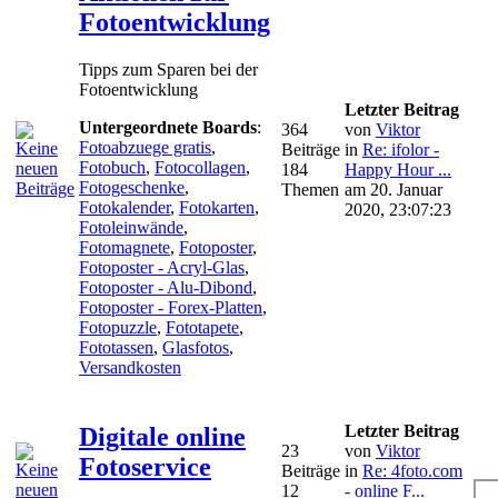
Fotoentwicklung
Tipps zum Sparen bei der
Fotoentwicklung
Letzter Beitrag
Untergeordnete Boards
:
364
von
Viktor
Fotoabzuege gratis
,
Beiträge
in
Re: ifolor -
Fotobuch
,
Fotocollagen
,
184
Happy Hour ...
Fotogeschenke
,
Themen
am 20. Januar
Fotokalender
,
Fotokarten
,
2020, 23:07:23
Fotoleinwände
,
Fotomagnete
,
Fotoposter
,
Fotoposter - Acryl-Glas
,
Fotoposter - Alu-Dibond
,
Fotoposter - Forex-Platten
,
Fotopuzzle
,
Fototapete
,
Fototassen
,
Glasfotos
,
Versandkosten
Letzter Beitrag
Digitale online
23
von
Viktor
Fotoservice
Beiträge
in
Re: 4foto.com
12
- online F...