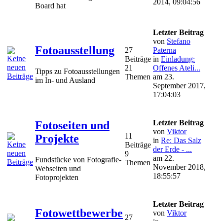
2014, 09:04:56
Board hat
Letzter Beitrag
von
Stefano
Fotoausstellung
27
Paterna
Beiträge
in
Einladung:
21
Offenes Ateli...
Tipps zu Fotoausstellungen
Themen
am 23.
im In- und Ausland
September 2017,
17:04:03
Letzter Beitrag
Fotoseiten und
von
Viktor
11
Projekte
in
Re: Das Salz
Beiträge
der Erde - ...
9
am 22.
Fundstücke von Fotografie-
Themen
November 2018,
Webseiten und
18:55:57
Fotoprojekten
Letzter Beitrag
Fotowettbewerbe
von
Viktor
27