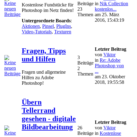
Beiträge
in
Nik Collection
Kostenlose Fundstücke für
23
kostenlos...
Photoshop im Netz finden!
Themen
am 25. März
2016, 15:43:19
Untergeordnete Boards
:
Aktionen
,
Pinsel
,
PlugIns
,
Video-Tutorials
,
Texturen
Letzter Beitrag
Fragen, Tipps
von
Viktor
3
und Hilfen
in
Re: Adobe
Beiträge
Photoshop von
2
...
Fragen und allgemeine
Themen
am 23. Oktober
Hilfen zu Adobe
2018, 19:55:58
Photoshop!
Übern
Tellerrand
gesehen - digitale
Letzter Beitrag
Bildbearbeitung
26
von
Viktor
Beiträge
in
Kostenlose