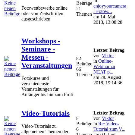
in
Beiträge
enjoyyourcamera
Fotowettbewerbe online
21
- Fotow...
oder von Zeitschriften
Themen
am 14. Mai
ausgeschrieben
2013, 13:08:28
Workshops -
Seminare -
Letzter Beitrag
von
Viktor
Messen -
82
in
Online-
Beiträge
Veranstaltungen
Webinar zu
66
NEAT p...
Themen
am 28. August
Fotokurse und
2018, 19:14:36
verschiedenste
Veranstaltungen für
Anfänger bis hin zum Profi
Video-Tutorials
Letzter Beitrag
8
von
Viktor
Beiträge
in
Re: Video-
Video-Tutorials zu
6
Tutorial zum V...
allgemeinen Themen der
Themen
am 02. Juni