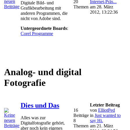
20
Internet-Präs...
Digitale Bild- und
Themen
am 28. März
Grafikbearbeitung mit
2012, 13:22:36
anderen Programmen, die
nicht von Adobe sind.
Untergeordnete Boards
:
Corel Programme
Analog- und digital
Fotografie
Dies und Das
Letzter Beitrag
16
von
ElliotPed
Beiträge
in
Just wanted to
Alles was zur
8
say Hi.
Digitalfotografie gehört,
Themen
am 21. März
aber noch kein eigenes