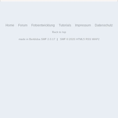
Home
Forum
Fotoentwicklung
Tutorials
Impressum
Datenschutz
Back to top
made in Berldoba
SMF 2.0.17
|
SMF © 2020
HTML5
RSS
WAP2