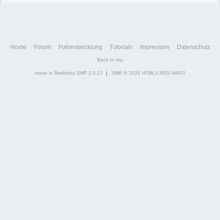
Home
Forum
Fotoentwicklung
Tutorials
Impressum
Datenschutz
Back to top
made in Berldoba
SMF 2.0.17
|
SMF © 2020
HTML5
RSS
WAP2