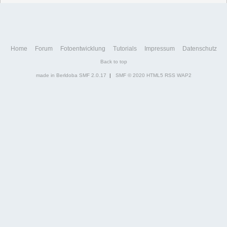
Home
Forum
Fotoentwicklung
Tutorials
Impressum
Datenschutz
Back to top
made in Berldoba
SMF 2.0.17
|
SMF © 2020
HTML5
RSS
WAP2