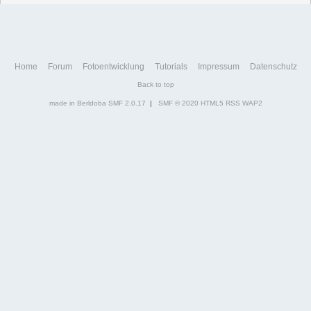
Home
Forum
Fotoentwicklung
Tutorials
Impressum
Datenschutz
Back to top
made in Berldoba
SMF 2.0.17
|
SMF © 2020
HTML5
RSS
WAP2