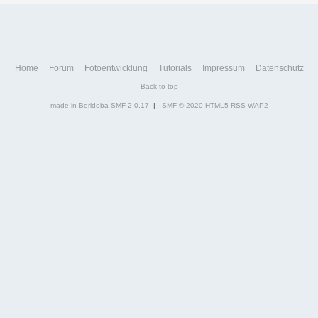
Home
Forum
Fotoentwicklung
Tutorials
Impressum
Datenschutz
Back to top
made in Berldoba
SMF 2.0.17
|
SMF © 2020
HTML5
RSS
WAP2