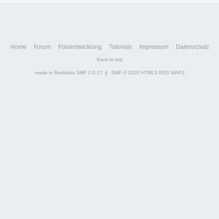
Home
Forum
Fotoentwicklung
Tutorials
Impressum
Datenschutz
Back to top
made in Berldoba
SMF 2.0.17
|
SMF © 2020
HTML5
RSS
WAP2