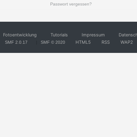
Passwort vergessen?
Fotoentwicklung
Tutorials
Impressum
Datensc
HTML5
RSS
WAP2
SMF 2.0.17
SMF © 2020
|