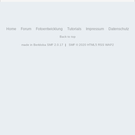
Home
Forum
Fotoentwicklung
Tutorials
Impressum
Datenschutz
Back to top
made in Berldoba
SMF 2.0.17
|
SMF © 2020
HTML5
RSS
WAP2