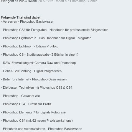
Hier geht es zur Auswahl:
20% Extra-Rabatt auf Photoshop-Bücher
Folgende Titel sind dabei:
- Verzerren - Photoshop Basiswissen
- Photoshop CS4 für Fotografen - Handbuch für professionelle Bildgestalter
- Photoshop Lightroom 2 - Das Handbuch für Digital-Fotografen
- Photoshop Lightroom - Edition Profifoto
- Photoshop CS - Studienausgabe (2 Bücher in einem)
- RAW-Entwicklung mit Camera Raw und Photoshop
- Licht & Beleuchtung - Digital fotografieren
- Bilder fürs Internet - Photoshop-Basiswissen
- Die besten Techniken mit Photoshop CS3 & CS4
- Photoshop - Gewusst wie
- Photoshop CS4 - Praxis für Profis
- Photoshop Elements 7 für digitale Fotografie
- Photoshop CS4 (mit 62 neuen Praxisworkshops)
- Einrichten und Automatisieren - Photoshop Basiswissen