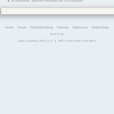
»
Photoshop - Buecher nochmals um 20% reduziert
Home
Forum
Fotoentwicklung
Tutorials
Impressum
Datenschutz
Back to top
made in Berldoba
SMF 2.0.17
|
SMF © 2020
HTML5
RSS
WAP2