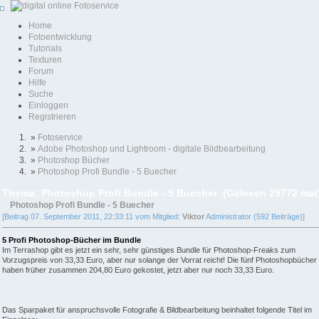
Home
Fotoentwicklung
Tutorials
Texturen
Forum
Hilfe
Suche
Einloggen
Registrieren
»
Fotoservice
»
Adobe Photoshop und Lightroom - digitale Bildbearbeitung
»
Photoshop Bücher
»
Photoshop Profi Bundle - 5 Buecher
Thema: Photoshop Profi Bundle - 5 Buecher (Gelesen 29772 mal
Photoshop Profi Bundle - 5 Buecher
[Beitrag 07. September 2011, 22:33:11 vom Mitglied:
Viktor
Administrator (592 Beiträge)]
5 Profi Photoshop-Bücher im Bundle
Im Terrashop gibt es jetzt ein sehr, sehr günstiges Bundle für Photoshop-Freaks zum
Vorzugspreis von 33,33 Euro, aber nur solange der Vorrat reicht! Die fünf Photoshopbücher
haben früher zusammen 204,80 Euro gekostet, jetzt aber nur noch 33,33 Euro.
Das Sparpaket für anspruchsvolle Fotografie & Bildbearbeitung beinhaltet folgende Titel im