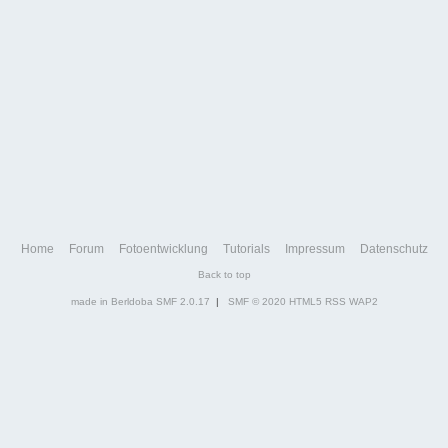
Home
Forum
Fotoentwicklung
Tutorials
Impressum
Datenschutz
Back to top
made in Berldoba
SMF 2.0.17
|
SMF © 2020
HTML5
RSS
WAP2