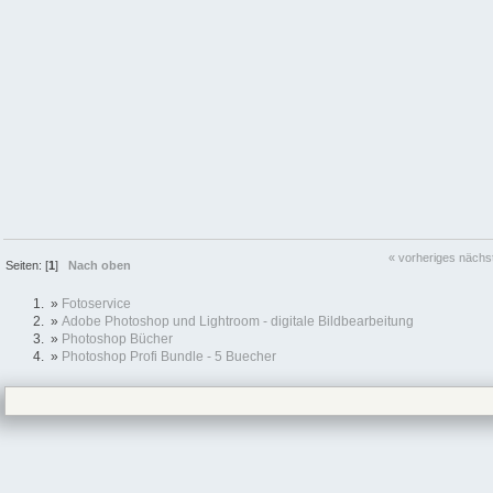
« vorheriges
nächs
Seiten: [
1
]
Nach oben
»
Fotoservice
»
Adobe Photoshop und Lightroom - digitale Bildbearbeitung
»
Photoshop Bücher
»
Photoshop Profi Bundle - 5 Buecher