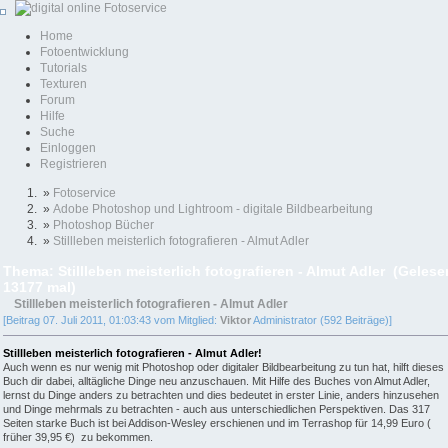
Home
Fotoentwicklung
Tutorials
Texturen
Forum
Hilfe
Suche
Einloggen
Registrieren
»
Fotoservice
»
Adobe Photoshop und Lightroom - digitale Bildbearbeitung
»
Photoshop Bücher
»
Stillleben meisterlich fotografieren - Almut Adler
Thema: Stillleben meisterlich fotografieren - Almut Adler (Gelese
13177 mal)
Stillleben meisterlich fotografieren - Almut Adler
[Beitrag 07. Juli 2011, 01:03:43 vom Mitglied:
Viktor
Administrator (592 Beiträge)]
Stillleben meisterlich fotografieren - Almut Adler!
Auch wenn es nur wenig mit Photoshop oder digitaler Bildbearbeitung zu tun hat, hilft dieses
Buch dir dabei, alltägliche Dinge neu anzuschauen. Mit Hilfe des Buches von Almut Adler,
lernst du Dinge anders zu betrachten und dies bedeutet in erster Linie, anders hinzusehen
und Dinge mehrmals zu betrachten - auch aus unterschiedlichen Perspektiven. Das 317
Seiten starke Buch ist bei Addison-Wesley erschienen und im Terrashop für 14,99 Euro (
früher 39,95 €) zu bekommen.