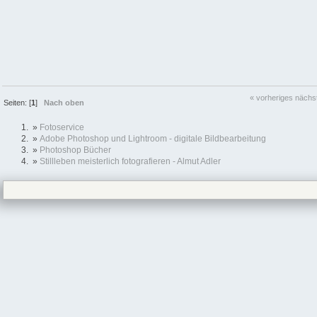
« vorheriges
nächs
Seiten: [
1
]
Nach oben
»
Fotoservice
»
Adobe Photoshop und Lightroom - digitale Bildbearbeitung
»
Photoshop Bücher
»
Stillleben meisterlich fotografieren - Almut Adler