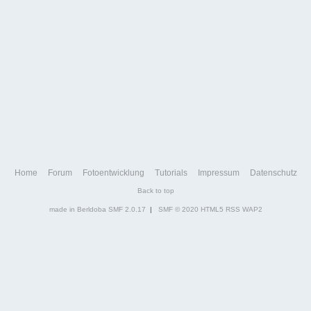
Home
Forum
Fotoentwicklung
Tutorials
Impressum
Datenschutz
Back to top
made in Berldoba
SMF 2.0.17
|
SMF © 2020
HTML5
RSS
WAP2