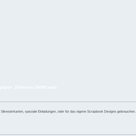
pitzen (Gelesen 20090 mal)
Silvesterkarten, speziale Einladungen, oder für das eigene Scrapbook Designs gebrauchen. 