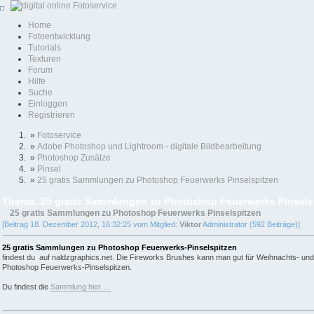
Home
Fotoentwicklung
Tutorials
Texturen
Forum
Hilfe
Suche
Einloggen
Registrieren
»
Fotoservice
»
Adobe Photoshop und Lightroom - digitale Bildbearbeitung
»
Photoshop Zusätze
»
Pinsel
»
25 gratis Sammlungen zu Photoshop Feuerwerks Pinselspitzen
Thema: 25 gratis Sammlungen zu Photoshop Feuerwerks Pinsels
25 gratis Sammlungen zu Photoshop Feuerwerks Pinselspitzen
[Beitrag 18. Dezember 2012, 16:32:25 vom Mitglied:
Viktor
Administrator (592 Beiträge)]
25 gratis Sammlungen zu Photoshop Feuerwerks-Pinselspitzen
findest du auf naldzgraphics.net. Die Fireworks Brushes kann man gut für Weihnachts- und 
Photoshop Feuerwerks-Pinselspitzen.
Du findest die
Sammlung hier …