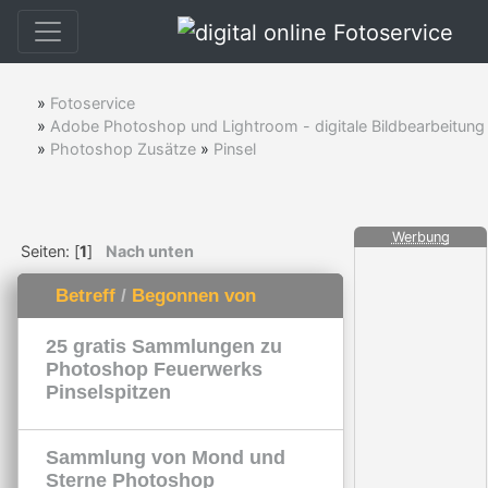
»
Fotoservice
»
Adobe Photoshop und Lightroom - digitale Bildbearbeitung
»
Photoshop Zusätze
»
Pinsel
Werbung
Seiten: [
1
]
Nach unten
Betreff
/
Begonnen von
25 gratis Sammlungen zu
Photoshop Feuerwerks
Pinselspitzen
Sammlung von Mond und
Sterne Photoshop