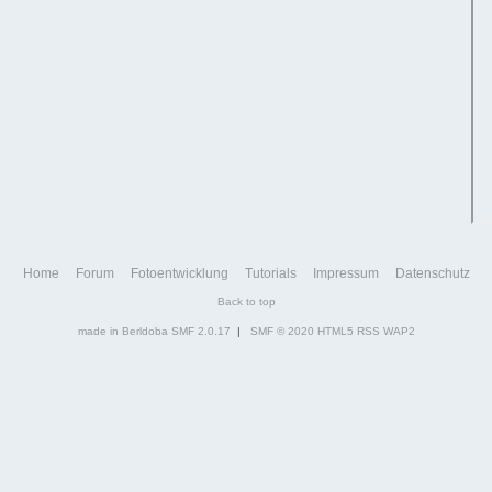
Home
Forum
Fotoentwicklung
Tutorials
Impressum
Datenschutz
Back to top
made in Berldoba
SMF 2.0.17
|
SMF © 2020
HTML5
RSS
WAP2