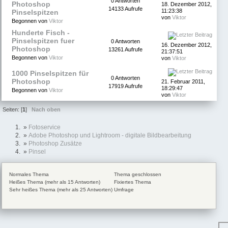
0 Antworten
Photoshop
18. Dezember 2012,
14133 Aufrufe
11:23:38
Pinselspitzen
von
Viktor
Begonnen von
Viktor
Hunderte Fisch -
Pinselspitzen fuer
0 Antworten
16. Dezember 2012,
Photoshop
13261 Aufrufe
21:37:51
Begonnen von
Viktor
von
Viktor
1000 Pinselspitzen für
0 Antworten
Photoshop
21. Februar 2011,
17919 Aufrufe
18:29:47
Begonnen von
Viktor
von
Viktor
Seiten: [
1
]
Nach oben
»
Fotoservice
»
Adobe Photoshop und Lightroom - digitale Bildbearbeitung
»
Photoshop Zusätze
»
Pinsel
Normales Thema
Thema geschlossen
Heißes Thema (mehr als 15 Antworten)
Fixiertes Thema
Sehr heißes Thema (mehr als 25 Antworten)
Umfrage