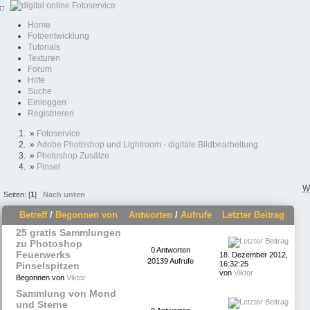
Home
Fotoentwicklung
Tutorials
Texturen
Forum
Hilfe
Suche
Einloggen
Registrieren
»
Fotoservice
»
Adobe Photoshop und Lightroom - digitale Bildbearbeitung
»
Photoshop Zusätze
»
Pinsel
W
Seiten: [
1
]
Nach unten
Betreff
/
Begonnen von
Antworten
/
Aufrufe
Letzter Beitrag
25 gratis Sammlungen
zu Photoshop
0 Antworten
Feuerwerks
18. Dezember 2012,
20139 Aufrufe
16:32:25
Pinselspitzen
von
Viktor
Begonnen von
Viktor
Sammlung von Mond
und Sterne