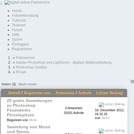
Home
Fotoentwicklung
Tutorials
Texturen
Forum
Hilfe
Suche
Einloggen
Registrieren
»
Fotoservice
»
Adobe Photoshop und Lightroom - digitale Bildbearbeitung
»
Photoshop Zusätze
»
Pinsel
W
Seiten: [
1
]
Nach unten
Betreff
/
Begonnen von
Antworten
/
Aufrufe
Letzter Beitrag
25 gratis Sammlungen
zu Photoshop
0 Antworten
Feuerwerks
18. Dezember 2012,
20201 Aufrufe
16:32:25
Pinselspitzen
von
Viktor
Begonnen von
Viktor
Sammlung von Mond
und Sterne