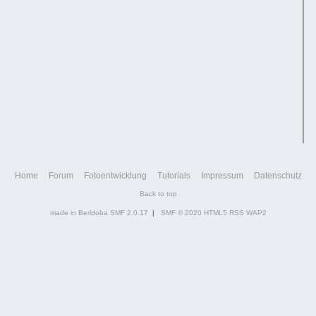
Home
Forum
Fotoentwicklung
Tutorials
Impressum
Datenschutz
Back to top
made in Berldoba
SMF 2.0.17
|
SMF © 2020
HTML5
RSS
WAP2