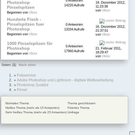
0 Antworten
Photoshop
18. Dezember 2012,
14220 Aufrufe
11:23:38
Pinselspitzen
von
Viktor
Begonnen von
Viktor
Hunderte Fisch -
Pinselspitzen fuer
0 Antworten
16. Dezember 2012,
Photoshop
13334 Aufrufe
21:37:51
Begonnen von
Viktor
von
Viktor
1000 Pinselspitzen für
0 Antworten
Photoshop
21. Februar 2011,
17960 Aufrufe
18:29:47
Begonnen von
Viktor
von
Viktor
Seiten: [
1
]
Nach oben
»
Fotoservice
»
Adobe Photoshop und Lightroom - digitale Bildbearbeitung
»
Photoshop Zusätze
»
Pinsel
Normales Thema
Thema geschlossen
Heißes Thema (mehr als 15 Antworten)
Fixiertes Thema
Sehr heißes Thema (mehr als 25 Antworten)
Umfrage