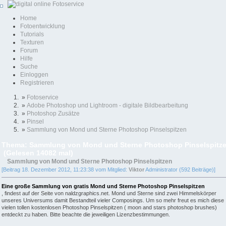
Home
Fotoentwicklung
Tutorials
Texturen
Forum
Hilfe
Suche
Einloggen
Registrieren
»
Fotoservice
»
Adobe Photoshop und Lightroom - digitale Bildbearbeitung
»
Photoshop Zusätze
»
Pinsel
»
Sammlung von Mond und Sterne Photoshop Pinselspitzen
Thema: Sammlung von Mond und Sterne Photoshop Pinselspitz
(Gelesen 14082 mal)
Sammlung von Mond und Sterne Photoshop Pinselspitzen
[Beitrag 18. Dezember 2012, 11:23:38 vom Mitglied:
Viktor
Administrator (592 Beiträge)]
Eine große Sammlung von gratis Mond und Sterne Photoshop Pinselspitzen
, findest auf der Seite von naldzgraphics.net. Mond und Sterne sind zwei Himmelskörper
unseres Universums damit Bestandteil vieler Composings. Um so mehr freut es mich diese
vielen tollen kostenlosen Photoshop Pinselspitzen ( moon and stars photoshop brushes)
entdeckt zu haben. Bitte beachte die jeweiligen Lizenzbestimmungen.