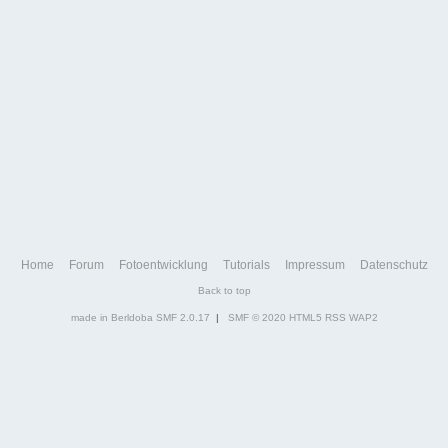
Home
Forum
Fotoentwicklung
Tutorials
Impressum
Datenschutz
Back to top
made in Berldoba
SMF 2.0.17
|
SMF © 2020
HTML5
RSS
WAP2