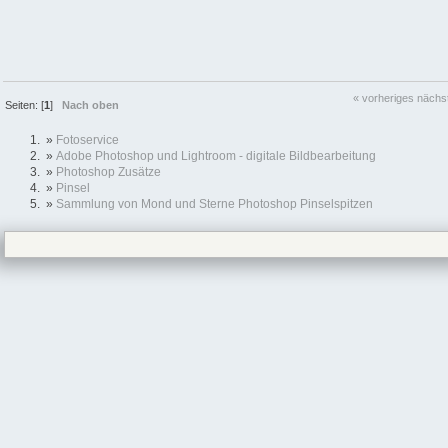
« vorheriges
nächs
Seiten: [
1
]
Nach oben
»
Fotoservice
»
Adobe Photoshop und Lightroom - digitale Bildbearbeitung
»
Photoshop Zusätze
»
Pinsel
»
Sammlung von Mond und Sterne Photoshop Pinselspitzen