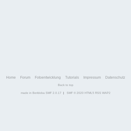
Home
Forum
Fotoentwicklung
Tutorials
Impressum
Datenschutz
Back to top
made in Berldoba
SMF 2.0.17
|
SMF © 2020
HTML5
RSS
WAP2