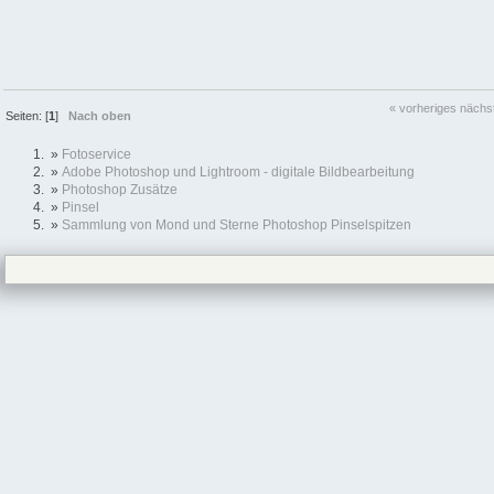
« vorheriges
nächs
Seiten: [
1
]
Nach oben
»
Fotoservice
»
Adobe Photoshop und Lightroom - digitale Bildbearbeitung
»
Photoshop Zusätze
»
Pinsel
»
Sammlung von Mond und Sterne Photoshop Pinselspitzen