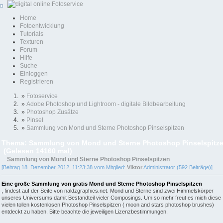
Home
Fotoentwicklung
Tutorials
Texturen
Forum
Hilfe
Suche
Einloggen
Registrieren
»
Fotoservice
»
Adobe Photoshop und Lightroom - digitale Bildbearbeitung
»
Photoshop Zusätze
»
Pinsel
»
Sammlung von Mond und Sterne Photoshop Pinselspitzen
Thema: Sammlung von Mond und Sterne Photoshop Pinselspitz
(Gelesen 14160 mal)
Sammlung von Mond und Sterne Photoshop Pinselspitzen
[Beitrag 18. Dezember 2012, 11:23:38 vom Mitglied:
Viktor
Administrator (592 Beiträge)]
Eine große Sammlung von gratis Mond und Sterne Photoshop Pinselspitzen
, findest auf der Seite von naldzgraphics.net. Mond und Sterne sind zwei Himmelskörper
unseres Universums damit Bestandteil vieler Composings. Um so mehr freut es mich diese
vielen tollen kostenlosen Photoshop Pinselspitzen ( moon and stars photoshop brushes)
entdeckt zu haben. Bitte beachte die jeweiligen Lizenzbestimmungen.