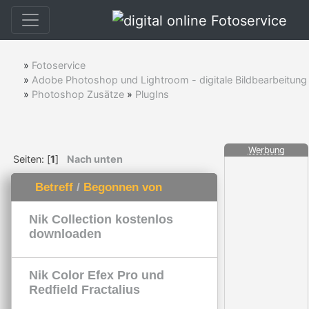
»
Fotoservice
»
Adobe Photoshop und Lightroom - digitale Bildbearbeitung
»
Photoshop Zusätze
»
PlugIns
Werbung
Seiten: [
1
]
Nach unten
Betreff
/
Begonnen von
Nik Collection kostenlos
downloaden
Nik Color Efex Pro und
Redfield Fractalius