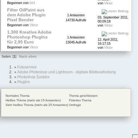
Begonnen von
Idril
von
Viktor
Filter OilPaint aus
dem Adobe Plugin
1 Antworten
03. September 2011,
Pixel Bender
14730 Aufrufe
00:09:18
Begonnen von
Viktor
von
Viktor
1.300 Kreative Adobe
Photoshop PlugIns
1 Antworten
12. April 2011,
für 2,95 Euro
13045 Aufrufe
16:17:15
Begonnen von
Viktor
von
Viktor
Seiten: [
1
]
Nach oben
»
Fotoservice
»
Adobe Photoshop und Lightroom - digitale Bildbearbeitung
»
Photoshop Zusätze
»
PlugIns
Normales Thema
Thema geschlossen
Heißes Thema (mehr als 15 Antworten)
Fixiertes Thema
Sehr heißes Thema (mehr als 25 Antworten)
Umfrage