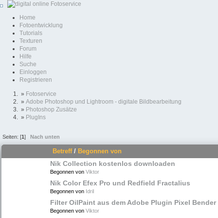
Home
Fotoentwicklung
Tutorials
Texturen
Forum
Hilfe
Suche
Einloggen
Registrieren
»
Fotoservice
»
Adobe Photoshop und Lightroom - digitale Bildbearbeitung
»
Photoshop Zusätze
»
PlugIns
Seiten: [
1
]
Nach unten
Betreff
/
Begonnen von
Nik Collection kostenlos downloaden
Begonnen von
Viktor
Nik Color Efex Pro und Redfield Fractalius
Begonnen von
Idril
Filter OilPaint aus dem Adobe Plugin Pixel Bender
Begonnen von
Viktor