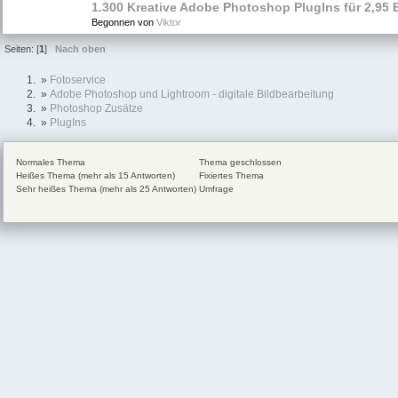
1.300 Kreative Adobe Photoshop PlugIns für 2,95 
Begonnen von
Viktor
Seiten: [
1
]
Nach oben
»
Fotoservice
»
Adobe Photoshop und Lightroom - digitale Bildbearbeitung
»
Photoshop Zusätze
»
PlugIns
Normales Thema
Thema geschlossen
Heißes Thema (mehr als 15 Antworten)
Fixiertes Thema
Sehr heißes Thema (mehr als 25 Antworten)
Umfrage