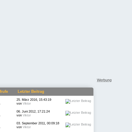
Werbung
frufe
Letzter Beitrag
25. März 2016, 15:43:19
von
Viktor
e
06. Juni 2012, 17:21:24
von
Viktor
e
03. September 2011, 00:09:18
von
Viktor
e