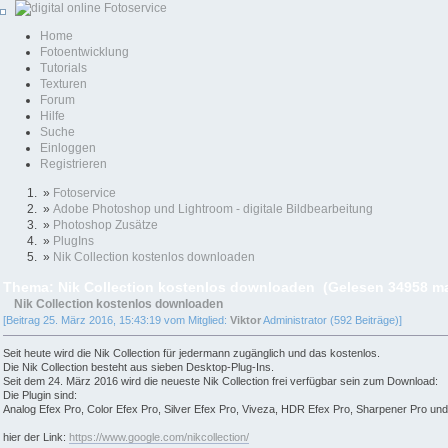
Home
Fotoentwicklung
Tutorials
Texturen
Forum
Hilfe
Suche
Einloggen
Registrieren
»
Fotoservice
»
Adobe Photoshop und Lightroom - digitale Bildbearbeitung
»
Photoshop Zusätze
»
PlugIns
»
Nik Collection kostenlos downloaden
Thema: Nik Collection kostenlos downloaden (Gelesen 34958 ma
Nik Collection kostenlos downloaden
[Beitrag 25. März 2016, 15:43:19 vom Mitglied:
Viktor
Administrator (592 Beiträge)]
Seit heute wird die Nik Collection für jedermann zugänglich und das kostenlos.
Die Nik Collection besteht aus sieben Desktop-Plug-Ins.
Seit dem 24. März 2016 wird die neueste Nik Collection frei verfügbar sein zum Download:
Die Plugin sind:
Analog Efex Pro, Color Efex Pro, Silver Efex Pro, Viveza, HDR Efex Pro, Sharpener Pro und
hier der Link:
https://www.google.com/nikcollection/