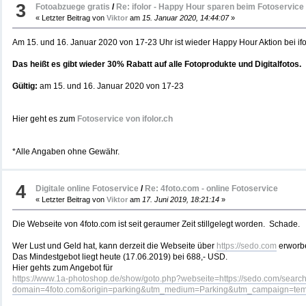
3
Fotoabzuege gratis
/
Re: ifolor - Happy Hour sparen beim Fotoservice
« Letzter Beitrag von
Viktor
am
15. Januar 2020, 14:44:07
»
Am 15. und 16. Januar 2020 von 17-23 Uhr ist wieder Happy Hour Aktion bei ifo
Das heißt es gibt wieder 30% Rabatt auf alle Fotoprodukte und Digitalfotos.
Gültig:
am 15. und 16. Januar 2020 von 17-23
Hier geht es zum
Fotoservice von ifolor.ch
*Alle Angaben ohne Gewähr.
4
Digitale online Fotoservice
/
Re: 4foto.com - online Fotoservice
« Letzter Beitrag von
Viktor
am
17. Juni 2019, 18:21:14
»
Die Webseite von 4foto.com ist seit geraumer Zeit stillgelegt worden. Schade.
Wer Lust und Geld hat, kann derzeit die Webseite über
https://sedo.com
erworb
Das Mindestgebot liegt heute (17.06.2019) bei 688,- USD.
Hier gehts zum Angebot für
https://www.1a-photoshop.de/show/goto.php?webseite=https://sedo.com/search/
domain=4foto.com&origin=parking&utm_medium=Parking&utm_campaign=te