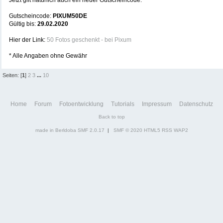
Jetzt gilt natürlich auch ein neuer Gutscheincode.
Gutscheincode:
PIXUM50DE
Gültig bis:
29.02.2020
Hier der Link:
50 Fotos geschenkt - bei Pixum
* Alle Angaben ohne Gewähr
Seiten: [
1
]
2
3
...
10
Home
Forum
Fotoentwicklung
Tutorials
Impressum
Datenschutz
Back to top
made in Berldoba
SMF 2.0.17
|
SMF © 2020
HTML5
RSS
WAP2