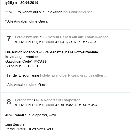
gültig bis
20.06.2019
25% Euro Rabatt auf alle Fotokarten
bei FamBooks.net ...
* Alle Angaben ohne Gewähr
7
Fotoleinwände
/
55 Prozent Rabatt auf alle Fotoleinwände
« Letzter Beitrag von
Viktor
am
03. April 2019, 19:34:32
»
Die Aktion Picanova - 55% Rabatt auf alle Fotoleinwände
ist verlängert worden.
Gutschein-Code*:
PICA55
Gültig bis: 31.12.2019
Hier der Link um eine
Fotoleinwand bei Picanova zu bestellen ...
* Alle Angaben ohne Gewähr
8
Fotoposter
/
40% Rabatt auf Fotoposter
« Letzter Beitrag von
Viktor
am
18. März 2019, 13:27:38
»
40% Rabatt auf Fotoposter, wow.
zum Beispiel:
Poster 20x30 - 0,29 statt 0,49 €