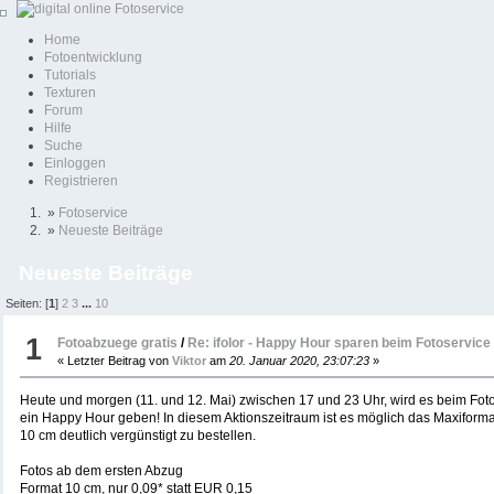
Home
Fotoentwicklung
Tutorials
Texturen
Forum
Hilfe
Suche
Einloggen
Registrieren
»
Fotoservice
»
Neueste Beiträge
Neueste Beiträge
Seiten: [
1
]
2
3
...
10
1
Fotoabzuege gratis
/
Re: ifolor - Happy Hour sparen beim Fotoservice
« Letzter Beitrag von
Viktor
am
20. Januar 2020, 23:07:23
»
Heute und morgen (11. und 12. Mai) zwischen 17 und 23 Uhr, wird es beim Fotodi
ein Happy Hour geben! In diesem Aktionszeitraum ist es möglich das Maxiform
10 cm deutlich vergünstigt zu bestellen.
Fotos ab dem ersten Abzug
Format 10 cm, nur 0,09* statt EUR 0,15