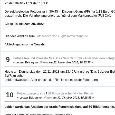
Poster 30x40 - 1,13 statt 1,89 €
Derzeit kostet das Fotoposter in 30x45 in Discount Glanz (FF) nur 1,13 Euro. Gü
derzeit nicht. Die Verarbeitung erfolgt auf günstigem Markenpapier (Fuji CA).
Gültig bis:
bis zum 28. März
Hier der Weblink zum
Fotoservice von Digitalfotoversand.de ...
* Alle Angaben ohne Gewähr
9
Fotoseiten und Projekte
/
Re: Das Salz der Erde - Film über den Fotog
« Letzter Beitrag von
Viktor
am
22. November 2018, 18:55:57
»
Heute am Donnerstag dem 22.11. 2018 um 23:45 Uhr gibt es "Das Salz der Erd
SWR zu sehen.
Leider etwas spät. Aber ehrlich, der Film ist ein muss für Fotografen.
10
Fotoabzuege gratis
/
50 Fotos geschenkt - bei Pixum
« Letzter Beitrag von
Viktor
am
30. Oktober 2018, 15:28:55
»
Leider wurde das Angebot der gratis Fotoentwicklung auf 50 Bilder gesenkt.