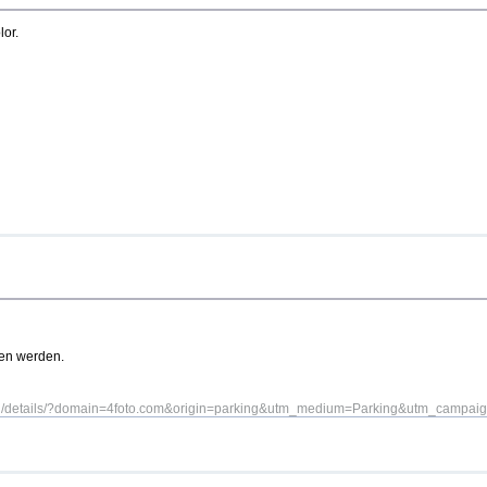
lor.
en werden.
arch/details/?domain=4foto.com&origin=parking&utm_medium=Parking&utm_campa