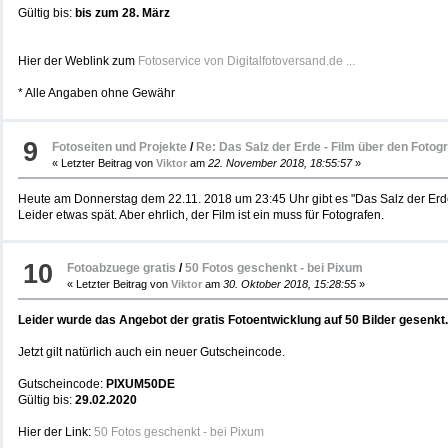
Gültig bis:
bis zum 28. März
Hier der Weblink zum
Fotoservice von Digitalfotoversand.de ...
* Alle Angaben ohne Gewähr
9
Fotoseiten und Projekte
/
Re: Das Salz der Erde - Film über den Fotog
« Letzter Beitrag von
Viktor
am
22. November 2018, 18:55:57
»
Heute am Donnerstag dem 22.11. 2018 um 23:45 Uhr gibt es "Das Salz der Er
Leider etwas spät. Aber ehrlich, der Film ist ein muss für Fotografen.
10
Fotoabzuege gratis
/
50 Fotos geschenkt - bei Pixum
« Letzter Beitrag von
Viktor
am
30. Oktober 2018, 15:28:55
»
Leider wurde das Angebot der gratis Fotoentwicklung auf 50 Bilder gesenkt.
Jetzt gilt natürlich auch ein neuer Gutscheincode.
Gutscheincode:
PIXUM50DE
Gültig bis:
29.02.2020
Hier der Link:
50 Fotos geschenkt - bei Pixum