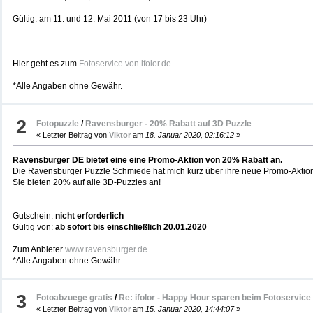
Gültig: am 11. und 12. Mai 2011 (von 17 bis 23 Uhr)
Hier geht es zum
Fotoservice von ifolor.de
*Alle Angaben ohne Gewähr.
2
Fotopuzzle
/
Ravensburger - 20% Rabatt auf 3D Puzzle
« Letzter Beitrag von
Viktor
am
18. Januar 2020, 02:16:12
»
Ravensburger DE bietet eine eine Promo-Aktion von 20% Rabatt an.
Die Ravensburger Puzzle Schmiede hat mich kurz über ihre neue Promo-Aktion 
Sie bieten 20% auf alle 3D-Puzzles an!
Gutschein:
nicht erforderlich
Gültig von:
ab sofort bis einschließlich 20.01.2020
Zum Anbieter
www.ravensburger.de
*Alle Angaben ohne Gewähr
3
Fotoabzuege gratis
/
Re: ifolor - Happy Hour sparen beim Fotoservice
« Letzter Beitrag von
Viktor
am
15. Januar 2020, 14:44:07
»