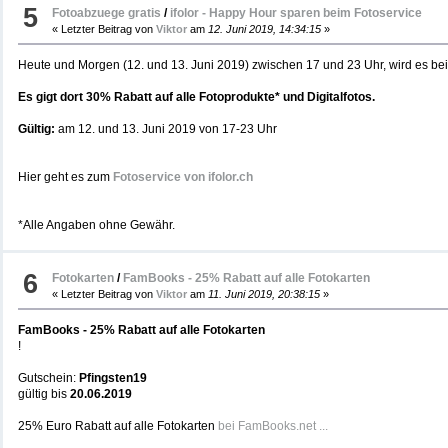
5
Fotoabzuege gratis
/
ifolor - Happy Hour sparen beim Fotoservice
« Letzter Beitrag von
Viktor
am
12. Juni 2019, 14:34:15
»
Heute und Morgen (12. und 13. Juni 2019) zwischen 17 und 23 Uhr, wird es beim
Es gigt dort 30% Rabatt auf alle Fotoprodukte* und Digitalfotos.
Gültig:
am 12. und 13. Juni 2019 von 17-23 Uhr
Hier geht es zum
Fotoservice von ifolor.ch
*Alle Angaben ohne Gewähr.
6
Fotokarten
/
FamBooks - 25% Rabatt auf alle Fotokarten
« Letzter Beitrag von
Viktor
am
11. Juni 2019, 20:38:15
»
FamBooks - 25% Rabatt auf alle Fotokarten
!
Gutschein:
Pfingsten19
gültig bis
20.06.2019
25% Euro Rabatt auf alle Fotokarten
bei FamBooks.net ...