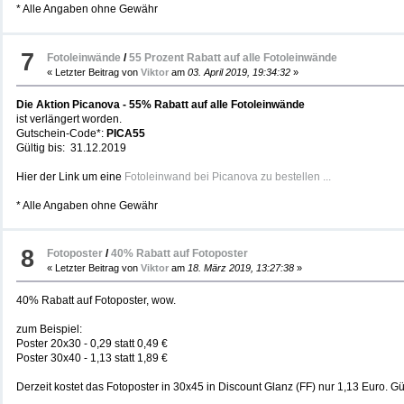
* Alle Angaben ohne Gewähr
7
Fotoleinwände
/
55 Prozent Rabatt auf alle Fotoleinwände
« Letzter Beitrag von
Viktor
am
03. April 2019, 19:34:32
»
Die Aktion Picanova - 55% Rabatt auf alle Fotoleinwände
ist verlängert worden.
Gutschein-Code*:
PICA55
Gültig bis: 31.12.2019
Hier der Link um eine
Fotoleinwand bei Picanova zu bestellen ...
* Alle Angaben ohne Gewähr
8
Fotoposter
/
40% Rabatt auf Fotoposter
« Letzter Beitrag von
Viktor
am
18. März 2019, 13:27:38
»
40% Rabatt auf Fotoposter, wow.
zum Beispiel:
Poster 20x30 - 0,29 statt 0,49 €
Poster 30x40 - 1,13 statt 1,89 €
Derzeit kostet das Fotoposter in 30x45 in Discount Glanz (FF) nur 1,13 Euro. Gü