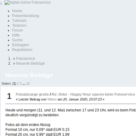
Home
Fotoentwicklung
Tutorials
Texturen
Forum
Hilfe
Suche
Einloggen
Registrieren
»
Fotoservice
»
Neueste Beiträge
Neueste Beiträge
Seiten: [
1
]
2
3
...
10
1
Fotoabzuege gratis
/
Re: ifolor - Happy Hour sparen beim Fotoservice
« Letzter Beitrag von
Viktor
am
20. Januar 2020, 23:07:23
»
Heute und morgen (11. und 12. Mai) zwischen 17 und 23 Uhr, wird es beim Foto
deutlich vergünstigt zu bestellen.
Fotos ab dem ersten Abzug
Format 10 cm, nur 0,09* statt EUR 0,15
Format 20 cm, nur 0,99* statt EUR 1,99