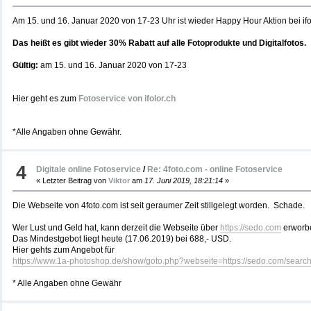
Am 15. und 16. Januar 2020 von 17-23 Uhr ist wieder Happy Hour Aktion bei ifo
Das heißt es gibt wieder 30% Rabatt auf alle Fotoprodukte und Digitalfotos.
Gültig:
am 15. und 16. Januar 2020 von 17-23
Hier geht es zum
Fotoservice von ifolor.ch
*Alle Angaben ohne Gewähr.
4
Digitale online Fotoservice
/
Re: 4foto.com - online Fotoservice
« Letzter Beitrag von
Viktor
am
17. Juni 2019, 18:21:14
»
Die Webseite von 4foto.com ist seit geraumer Zeit stillgelegt worden. Schade.
Wer Lust und Geld hat, kann derzeit die Webseite über
https://sedo.com
erworb
Das Mindestgebot liegt heute (17.06.2019) bei 688,- USD.
Hier gehts zum Angebot für
https://www.1a-photoshop.de/show/goto.php?webseite=https://sedo.com/se
* Alle Angaben ohne Gewähr