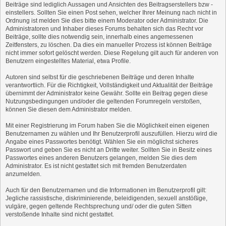
Beiträge sind lediglich Aussagen und Ansichten des Beitragserstellers bzw -
einstellers. Sollten Sie einen Post sehen, welcher Ihrer Meinung nach nicht in
Ordnung ist melden Sie dies bitte einem Moderator oder Administrator. Die
Administratoren und Inhaber dieses Forums behalten sich das Recht vor
Beiträge, sollte dies notwendig sein, innerhalb eines angemessenen
Zeitfensters, zu löschen. Da dies ein manueller Prozess ist können Beiträge
nicht immer sofort gelöscht werden. Diese Regelung gilt auch für anderen von
Benutzern eingestelltes Material, etwa Profile.
Autoren sind selbst für die geschriebenen Beiträge und deren Inhalte
verantwortlich. Für die Richtigkeit, Vollständigkeit und Aktualität der Beiträge
übernimmt der Administrator keine Gewähr. Sollte ein Beitrag gegen diese
Nutzungsbedingungen und/oder die geltenden Forumregeln verstoßen,
können Sie diesen dem Administrator melden.
Mit einer Registrierung im Forum haben Sie die Möglichkeit einen eigenen
Benutzernamen zu wählen und Ihr Benutzerprofil auszufüllen. Hierzu wird die
Angabe eines Passwortes benötigt. Wählen Sie ein möglichst sicheres
Passwort und geben Sie es nicht an Dritte weiter. Sollten Sie in Besitz eines
Passwortes eines anderen Benutzers gelangen, melden Sie dies dem
Administrator. Es ist nicht gestattet sich mit fremden Benutzerdaten
anzumelden.
Auch für den Benutzernamen und die Informationen im Benutzerprofil gilt:
Jegliche rassistische, diskriminierende, beleidigenden, sexuell anstößige,
vulgäre, gegen geltende Rechtsprechung und/ oder die guten Sitten
verstoßende Inhalte sind nicht gestattet.