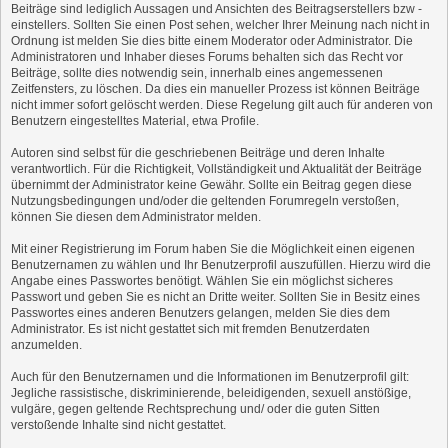
Beiträge sind lediglich Aussagen und Ansichten des Beitragserstellers bzw -
einstellers. Sollten Sie einen Post sehen, welcher Ihrer Meinung nach nicht in
Ordnung ist melden Sie dies bitte einem Moderator oder Administrator. Die
Administratoren und Inhaber dieses Forums behalten sich das Recht vor
Beiträge, sollte dies notwendig sein, innerhalb eines angemessenen
Zeitfensters, zu löschen. Da dies ein manueller Prozess ist können Beiträge
nicht immer sofort gelöscht werden. Diese Regelung gilt auch für anderen von
Benutzern eingestelltes Material, etwa Profile.
Autoren sind selbst für die geschriebenen Beiträge und deren Inhalte
verantwortlich. Für die Richtigkeit, Vollständigkeit und Aktualität der Beiträge
übernimmt der Administrator keine Gewähr. Sollte ein Beitrag gegen diese
Nutzungsbedingungen und/oder die geltenden Forumregeln verstoßen,
können Sie diesen dem Administrator melden.
Mit einer Registrierung im Forum haben Sie die Möglichkeit einen eigenen
Benutzernamen zu wählen und Ihr Benutzerprofil auszufüllen. Hierzu wird die
Angabe eines Passwortes benötigt. Wählen Sie ein möglichst sicheres
Passwort und geben Sie es nicht an Dritte weiter. Sollten Sie in Besitz eines
Passwortes eines anderen Benutzers gelangen, melden Sie dies dem
Administrator. Es ist nicht gestattet sich mit fremden Benutzerdaten
anzumelden.
Auch für den Benutzernamen und die Informationen im Benutzerprofil gilt:
Jegliche rassistische, diskriminierende, beleidigenden, sexuell anstößige,
vulgäre, gegen geltende Rechtsprechung und/ oder die guten Sitten
verstoßende Inhalte sind nicht gestattet.