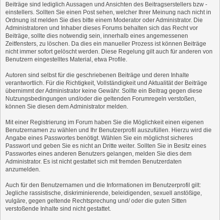
Beiträge sind lediglich Aussagen und Ansichten des Beitragserstellers bzw -
einstellers. Sollten Sie einen Post sehen, welcher Ihrer Meinung nach nicht in
Ordnung ist melden Sie dies bitte einem Moderator oder Administrator. Die
Administratoren und Inhaber dieses Forums behalten sich das Recht vor
Beiträge, sollte dies notwendig sein, innerhalb eines angemessenen
Zeitfensters, zu löschen. Da dies ein manueller Prozess ist können Beiträge
nicht immer sofort gelöscht werden. Diese Regelung gilt auch für anderen von
Benutzern eingestelltes Material, etwa Profile.
Autoren sind selbst für die geschriebenen Beiträge und deren Inhalte
verantwortlich. Für die Richtigkeit, Vollständigkeit und Aktualität der Beiträge
übernimmt der Administrator keine Gewähr. Sollte ein Beitrag gegen diese
Nutzungsbedingungen und/oder die geltenden Forumregeln verstoßen,
können Sie diesen dem Administrator melden.
Mit einer Registrierung im Forum haben Sie die Möglichkeit einen eigenen
Benutzernamen zu wählen und Ihr Benutzerprofil auszufüllen. Hierzu wird die
Angabe eines Passwortes benötigt. Wählen Sie ein möglichst sicheres
Passwort und geben Sie es nicht an Dritte weiter. Sollten Sie in Besitz eines
Passwortes eines anderen Benutzers gelangen, melden Sie dies dem
Administrator. Es ist nicht gestattet sich mit fremden Benutzerdaten
anzumelden.
Auch für den Benutzernamen und die Informationen im Benutzerprofil gilt:
Jegliche rassistische, diskriminierende, beleidigenden, sexuell anstößige,
vulgäre, gegen geltende Rechtsprechung und/ oder die guten Sitten
verstoßende Inhalte sind nicht gestattet.