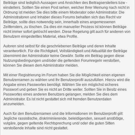
Beiträge sind lediglich Aussagen und Ansichten des Beitragserstellers bzw -
einstellers. Sollten Sie einen Post sehen, welcher Ihrer Meinung nach nicht in
Ordnung ist melden Sie dies bitte einem Moderator oder Administrator. Die
Administratoren und Inhaber dieses Forums behalten sich das Recht vor
Beiträge, sollte dies notwendig sein, innerhalb eines angemessenen
Zeitfensters, zu löschen. Da dies ein manueller Prozess ist können Beiträge
nicht immer sofort gelöscht werden. Diese Regelung gilt auch für anderen von
Benutzern eingestelltes Material, etwa Profile.
Autoren sind selbst für die geschriebenen Beiträge und deren Inhalte
verantwortlich. Für die Richtigkeit, Vollständigkeit und Aktualität der Beiträge
übernimmt der Administrator keine Gewähr. Sollte ein Beitrag gegen diese
Nutzungsbedingungen und/oder die geltenden Forumregeln verstoßen,
können Sie diesen dem Administrator melden.
Mit einer Registrierung im Forum haben Sie die Möglichkeit einen eigenen
Benutzernamen zu wählen und Ihr Benutzerprofil auszufüllen. Hierzu wird die
Angabe eines Passwortes benötigt. Wählen Sie ein möglichst sicheres
Passwort und geben Sie es nicht an Dritte weiter. Sollten Sie in Besitz eines
Passwortes eines anderen Benutzers gelangen, melden Sie dies dem
Administrator. Es ist nicht gestattet sich mit fremden Benutzerdaten
anzumelden.
Auch für den Benutzernamen und die Informationen im Benutzerprofil gilt:
Jegliche rassistische, diskriminierende, beleidigenden, sexuell anstößige,
vulgäre, gegen geltende Rechtsprechung und/ oder die guten Sitten
verstoßende Inhalte sind nicht gestattet.