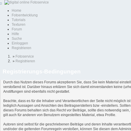
Home
Fotoentwicklung
Tutorials
Texturen
Forum
Hilfe
Suche
Einloggen
Registrieren
»
Fotoservice
»
Registrieren
Registrierungs-Bedingungen
Durch das Nutzen dieses Forums akzeptieren Sie, dass Sie kein Material einstell
verstoßend ist. Darüber hinaus erklären Sie sich damit einverstanden keine (u
Anstiftungen sind ebenfalls nicht gestattet.
Beachte, dass es für die Inhaber und Verantwortlichen der Seite nicht möglich is
lediglich Aussagen und Ansichten des Beitragserstellers bzw -einstellers. Sollt
dieses Forums behalten sich das Recht vor Beiträge, sollte dies notwendig sein
gilt auch für anderen von Benutzern eingestelltes Material, etwa Profile.
Autoren sind selbst für die geschriebenen Beiträge und deren Inhalte verantwortl
und/oder die geltenden Forumregeln verstoßen, können Sie diesen dem Adminis