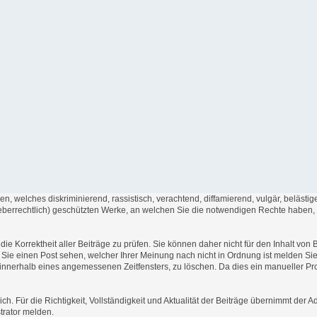
en, welches diskriminierend, rassistisch, verachtend, diffamierend, vulgär, beläst
rheberrechtlich) geschützten Werke, an welchen Sie die notwendigen Rechte haben
t die Korrektheit aller Beiträge zu prüfen. Sie können daher nicht für den Inhalt v
en Sie einen Post sehen, welcher Ihrer Meinung nach nicht in Ordnung ist melden Si
, innerhalb eines angemessenen Zeitfensters, zu löschen. Da dies ein manueller Pr
ich. Für die Richtigkeit, Vollständigkeit und Aktualität der Beiträge übernimmt de
trator melden.