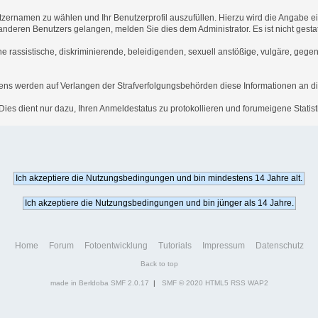
tzernamen zu wählen und Ihr Benutzerprofil auszufüllen. Hierzu wird die Angabe e
es anderen Benutzers gelangen, melden Sie dies dem Administrator. Es ist nicht ges
he rassistische, diskriminierende, beleidigenden, sexuell anstößige, vulgäre, geg
hens werden auf Verlangen der Strafverfolgungsbehörden diese Informationen an di
es dient nur dazu, Ihren Anmeldestatus zu protokollieren und forumeigene Statisti
Home
Forum
Fotoentwicklung
Tutorials
Impressum
Datenschutz
Back to top
made in Berldoba
SMF 2.0.17
|
SMF © 2020
HTML5
RSS
WAP2