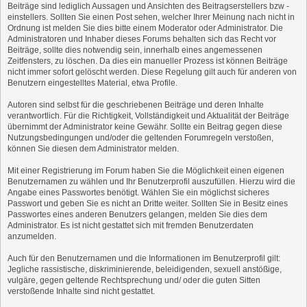
Beiträge sind lediglich Aussagen und Ansichten des Beitragserstellers bzw -
einstellers. Sollten Sie einen Post sehen, welcher Ihrer Meinung nach nicht in
Ordnung ist melden Sie dies bitte einem Moderator oder Administrator. Die
Administratoren und Inhaber dieses Forums behalten sich das Recht vor
Beiträge, sollte dies notwendig sein, innerhalb eines angemessenen
Zeitfensters, zu löschen. Da dies ein manueller Prozess ist können Beiträge
nicht immer sofort gelöscht werden. Diese Regelung gilt auch für anderen von
Benutzern eingestelltes Material, etwa Profile.
Autoren sind selbst für die geschriebenen Beiträge und deren Inhalte
verantwortlich. Für die Richtigkeit, Vollständigkeit und Aktualität der Beiträge
übernimmt der Administrator keine Gewähr. Sollte ein Beitrag gegen diese
Nutzungsbedingungen und/oder die geltenden Forumregeln verstoßen,
können Sie diesen dem Administrator melden.
Mit einer Registrierung im Forum haben Sie die Möglichkeit einen eigenen
Benutzernamen zu wählen und Ihr Benutzerprofil auszufüllen. Hierzu wird die
Angabe eines Passwortes benötigt. Wählen Sie ein möglichst sicheres
Passwort und geben Sie es nicht an Dritte weiter. Sollten Sie in Besitz eines
Passwortes eines anderen Benutzers gelangen, melden Sie dies dem
Administrator. Es ist nicht gestattet sich mit fremden Benutzerdaten
anzumelden.
Auch für den Benutzernamen und die Informationen im Benutzerprofil gilt:
Jegliche rassistische, diskriminierende, beleidigenden, sexuell anstößige,
vulgäre, gegen geltende Rechtsprechung und/ oder die guten Sitten
verstoßende Inhalte sind nicht gestattet.