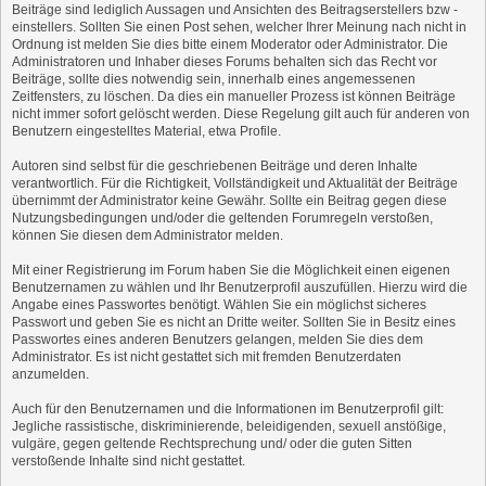
Beiträge sind lediglich Aussagen und Ansichten des Beitragserstellers bzw -
einstellers. Sollten Sie einen Post sehen, welcher Ihrer Meinung nach nicht in
Ordnung ist melden Sie dies bitte einem Moderator oder Administrator. Die
Administratoren und Inhaber dieses Forums behalten sich das Recht vor
Beiträge, sollte dies notwendig sein, innerhalb eines angemessenen
Zeitfensters, zu löschen. Da dies ein manueller Prozess ist können Beiträge
nicht immer sofort gelöscht werden. Diese Regelung gilt auch für anderen von
Benutzern eingestelltes Material, etwa Profile.
Autoren sind selbst für die geschriebenen Beiträge und deren Inhalte
verantwortlich. Für die Richtigkeit, Vollständigkeit und Aktualität der Beiträge
übernimmt der Administrator keine Gewähr. Sollte ein Beitrag gegen diese
Nutzungsbedingungen und/oder die geltenden Forumregeln verstoßen,
können Sie diesen dem Administrator melden.
Mit einer Registrierung im Forum haben Sie die Möglichkeit einen eigenen
Benutzernamen zu wählen und Ihr Benutzerprofil auszufüllen. Hierzu wird die
Angabe eines Passwortes benötigt. Wählen Sie ein möglichst sicheres
Passwort und geben Sie es nicht an Dritte weiter. Sollten Sie in Besitz eines
Passwortes eines anderen Benutzers gelangen, melden Sie dies dem
Administrator. Es ist nicht gestattet sich mit fremden Benutzerdaten
anzumelden.
Auch für den Benutzernamen und die Informationen im Benutzerprofil gilt:
Jegliche rassistische, diskriminierende, beleidigenden, sexuell anstößige,
vulgäre, gegen geltende Rechtsprechung und/ oder die guten Sitten
verstoßende Inhalte sind nicht gestattet.