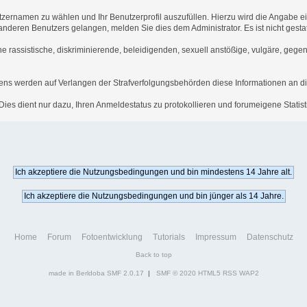
tzernamen zu wählen und Ihr Benutzerprofil auszufüllen. Hierzu wird die Angabe e
es anderen Benutzers gelangen, melden Sie dies dem Administrator. Es ist nicht ges
he rassistische, diskriminierende, beleidigenden, sexuell anstößige, vulgäre, geg
hens werden auf Verlangen der Strafverfolgungsbehörden diese Informationen an di
es dient nur dazu, Ihren Anmeldestatus zu protokollieren und forumeigene Statisti
Home
Forum
Fotoentwicklung
Tutorials
Impressum
Datenschutz
Back to top
made in Berldoba
SMF 2.0.17
|
SMF © 2020
HTML5
RSS
WAP2