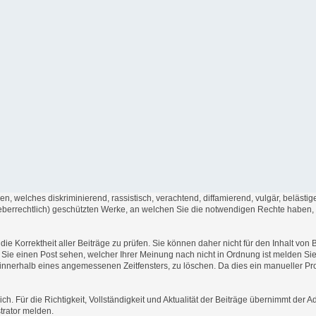
en, welches diskriminierend, rassistisch, verachtend, diffamierend, vulgär, beläst
rheberrechtlich) geschützten Werke, an welchen Sie die notwendigen Rechte haben
t die Korrektheit aller Beiträge zu prüfen. Sie können daher nicht für den Inhalt v
en Sie einen Post sehen, welcher Ihrer Meinung nach nicht in Ordnung ist melden Si
, innerhalb eines angemessenen Zeitfensters, zu löschen. Da dies ein manueller Pr
ich. Für die Richtigkeit, Vollständigkeit und Aktualität der Beiträge übernimmt de
trator melden.