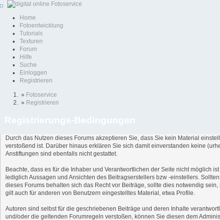
Home
Fotoentwicklung
Tutorials
Texturen
Forum
Hilfe
Suche
Einloggen
Registrieren
»
Fotoservice
»
Registrieren
Registrierungs-Bedingungen
Durch das Nutzen dieses Forums akzeptieren Sie, dass Sie kein Material einstell
verstoßend ist. Darüber hinaus erklären Sie sich damit einverstanden keine (u
Anstiftungen sind ebenfalls nicht gestattet.
Beachte, dass es für die Inhaber und Verantwortlichen der Seite nicht möglich is
lediglich Aussagen und Ansichten des Beitragserstellers bzw -einstellers. Sollt
dieses Forums behalten sich das Recht vor Beiträge, sollte dies notwendig sein
gilt auch für anderen von Benutzern eingestelltes Material, etwa Profile.
Autoren sind selbst für die geschriebenen Beiträge und deren Inhalte verantwortl
und/oder die geltenden Forumregeln verstoßen, können Sie diesen dem Adminis