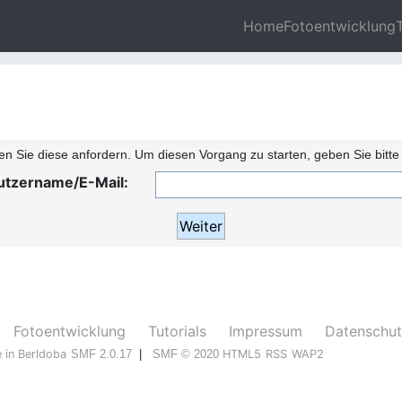
Home
Fotoentwicklung
 Sie diese anfordern. Um diesen Vorgang zu starten, geben Sie bitte
utzername/E-Mail:
Fotoentwicklung
Tutorials
Impressum
Datenschut
 in Berldoba
SMF 2.0.17
|
SMF © 2020
HTML5
RSS
WAP2