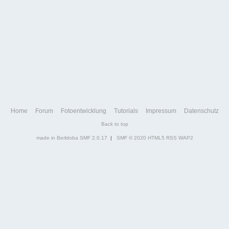
Home
Forum
Fotoentwicklung
Tutorials
Impressum
Datenschutz
Back to top
made in Berldoba
SMF 2.0.17
|
SMF © 2020
HTML5
RSS
WAP2