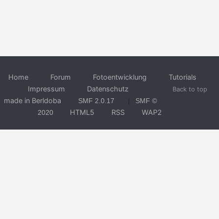
Home
Forum
Fotoentwicklung
Tutorials
Impressum
Datenschutz
Back to top
made in Berldoba
SMF 2.0.17
SMF ©
|
HTML5
RSS
WAP2
2020