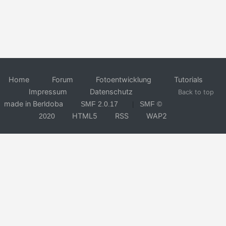
Home
Forum
Fotoentwicklung
Tutorials
Impressum
Datenschutz
Back to top
made in Berldoba
SMF 2.0.17
SMF ©
|
HTML5
RSS
WAP2
2020