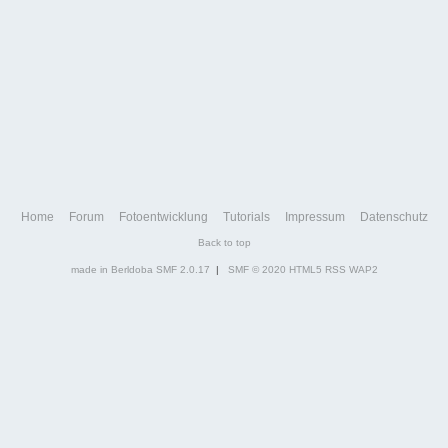
Home
Forum
Fotoentwicklung
Tutorials
Impressum
Datenschutz
Back to top
made in Berldoba
SMF 2.0.17
|
SMF © 2020
HTML5
RSS
WAP2