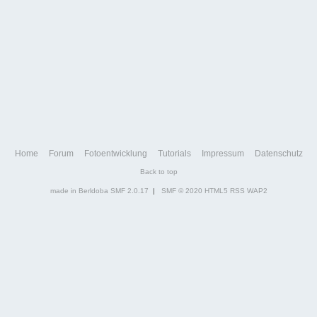
Home
Forum
Fotoentwicklung
Tutorials
Impressum
Datenschutz
Back to top
made in Berldoba
SMF 2.0.17
|
SMF © 2020
HTML5
RSS
WAP2