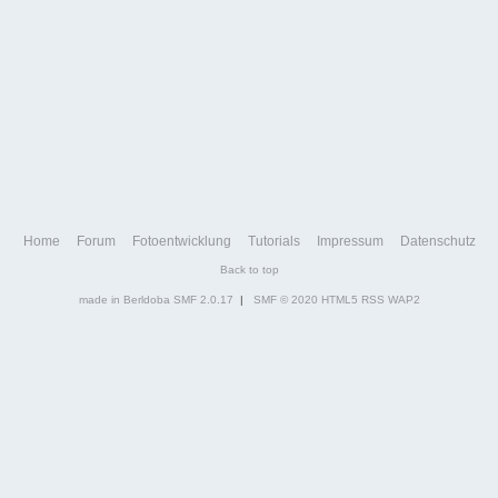
Home
Forum
Fotoentwicklung
Tutorials
Impressum
Datenschutz
Back to top
made in Berldoba
SMF 2.0.17
|
SMF © 2020
HTML5
RSS
WAP2